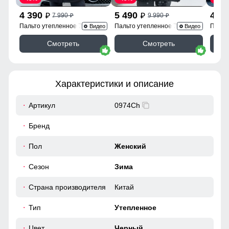
4 390
5 490
4 3
7 990
9 990
p
p
p
p
Пальто утепленное 7747Ch
Пальто утепленное 7745Ch
Пальт
Видео
Видео
Смотреть
Смотреть
Характеристики и описание
Артикул
0974Ch
Бренд
Пол
Женский
Сезон
Зима
Страна производителя
Китай
Тип
Утепленное
Цвет
Черный