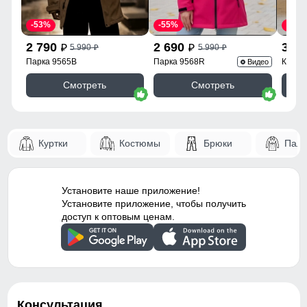
-53%
-55%
-43%
2 790
2 690
3 9
5 990
5 990
p
p
p
p
Парка 9565B
Парка 9568R
Куртк
Видео
Смотреть
Смотреть
Куртки
Костюмы
Брюки
Паль
Установите наше приложение!
Установите приложение, чтобы получить
доступ к оптовым ценам.
Консультация