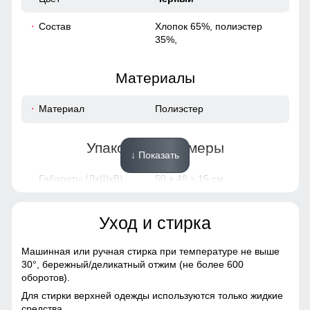
Состав
Хлопок 65%, полиэстер
35%,
Материалы
Материал
Полиэстер
Упаковка и размеры
↓ Показать
Габариты (ДхШхВ)
50 x 48 x 15 см
Вес
1.41 кг
Уход и стирка
Описание
Машинная или ручная стирка при температуре не выше
30°,
бережный/деликатный отжим (не более 600
ВНИМАНИЕ!!! Товар который куплен с уценкой не
оборотов).
подлежит возврату и обмену.
Для стирки верхней одежды используются только жидкие
Образец!
средства.