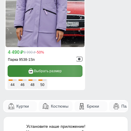
4 490
p
8 990
-50%
p
Парка 9538-1Sn
Выбрать размер
44
46
48
50
Куртки
Костюмы
Брюки
Паль
Установите наше приложение!