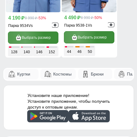
4 490
4 190
p
8 990
-50%
p
8 990
-53%
p
p
Парка 9538-1Vs
Парка 9534Vs
Выбрать размер
Выбрать размер
44
46
50
128
140
146
152
158
Куртки
Костюмы
Брюки
Паль
Установите наше приложение!
Установите приложение, чтобы получить
доступ к оптовым ценам.