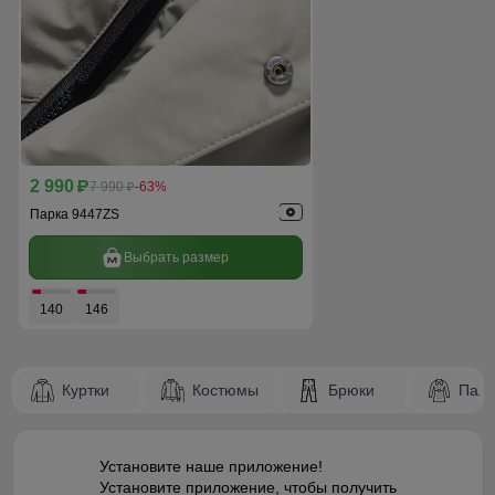
2 990
p
7 990
-63%
p
Парка 9447ZS
Выбрать размер
140
146
Куртки
Костюмы
Брюки
Паль
Установите наше приложение!
Установите приложение, чтобы получить