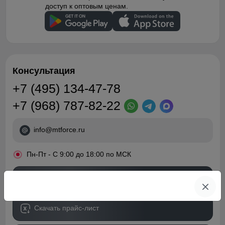
доступ к оптовым ценам.
Консультация
+7 (495) 134-47-78
+7 (968) 787-82-22
info@mtforce.ru
•
Пн-Пт - С 9:00 до 18:00 по МСК
Обратный звонок
Скачать прайс-лист