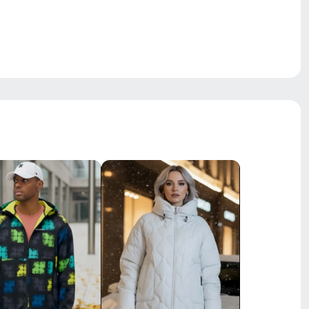
Проклеены/Прошиты
Двойная молния
водоотталкивающий материал,
ветрозащита, гипоаллергенный
материал, дышащий материал,
съемная опушка