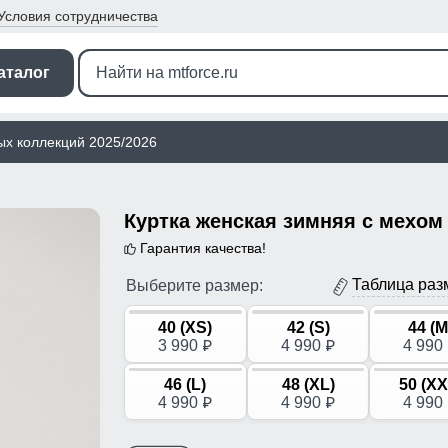
Условия
сотрудничества
аталог
ых коллекций 2025/2026
Гарантия качества!
Таблица раз
Выберите размер:
40 (XS)
42 (S)
44 (M
3 990
4 990
4 990
p
p
46 (L)
48 (XL)
50 (XX
4 990
4 990
4 990
p
p