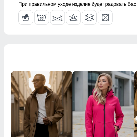
При правильном уходе изделие будет радовать Вас
Тип рукава
Длинная на 
Внутренние карманы
Есть
Тип кармана
Прорезной н
Воротник
Капюшон
Вид одежды
Свободная, 
Стиль
Элегантный,
Рисунок
Однотонный/