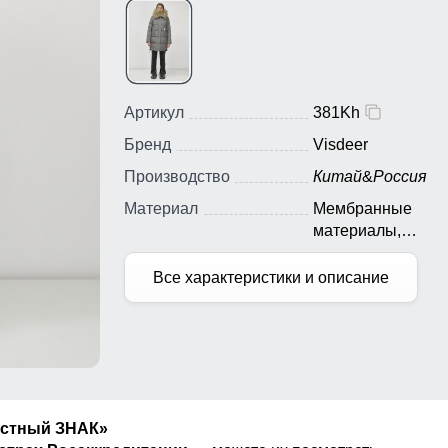
Артикул
381Kh
Бренд
Visdeer
Производство
Китай
&
Россия
Материал
Мембранные
материалы,
Натуральные
материалы, Полиэ
Все характеристики и описание
Плащевка, Тефло
Болонь, Экологи
материалы
естный ЗНАК»