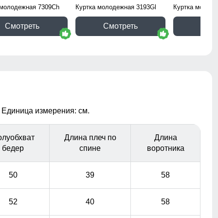
 молодежная 7309Ch
Куртка молодежная 3193Gl
Куртка молоде
Смотреть
Смотреть
Смо
 Единица измерения: см.
олуобхват
Длина плеч по
Длина
бедер
спине
воротника
50
39
58
52
40
58