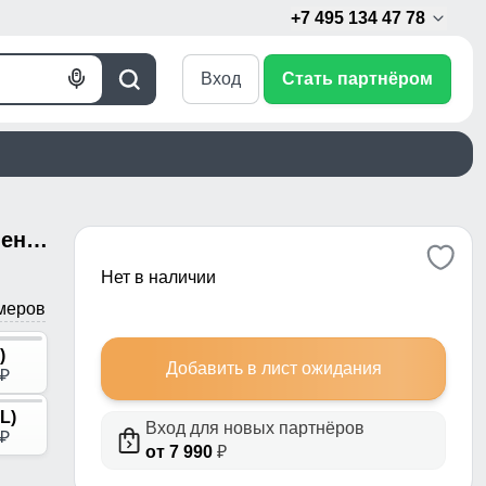
+7 495 134 47 78
Вход
Стать партнёром
Голосовой
Поиск
поиск
Куртка женская зимняя с мехом енот премиум класса цвета хаки 381Kh
Нет в наличии
меров
)
Добавить в лист ожидания
p
L)
Вход для новых партнёров
p
от 7 990
₽