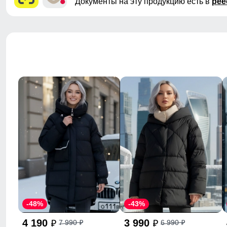
Документы на эту продукцию есть в
рее
-48%
-43%
4 190
3 990
7 990
6 990
p
p
p
p