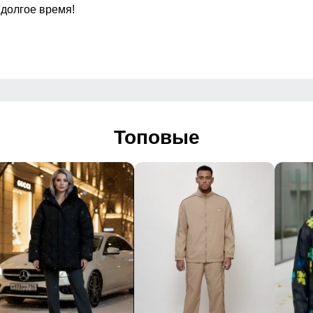
 долгое время!
манжете
Внутренние швы
Вид застежки
а молнии
Особенности модели
Топовые
Дизайн и стиль
утепленная модель
 Вечерний, Повседневный, Офисный
Логотип