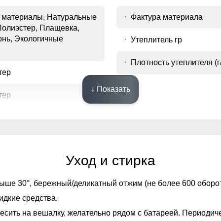
материалы, Натуральные
Фактура материала
Полиэстер, Плащевка,
онь, Экологичные
Утеплитель гр
Плотность утеплителя (г/
тер
↓ Показать
тер
Конструктивные особенности
Уход и стирка
бодный
Фиксаторы
ыше 30°,
бережный/деликатный отжим (не более 600 оборот
на
Опции капюшона
идкие средства.
есить на вешалку, желательно рядом с батареей. Периодич
Декоративные элемент