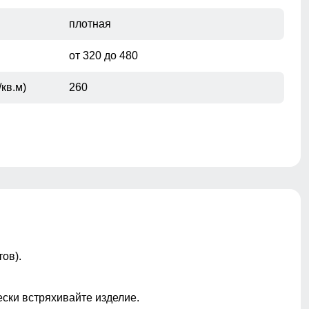
плотная
от 320 до 480
кв.м)
260
На капюшоне и по низу
ов).
Не съемный
ески встряхивайте изделие.
ы
Капюшон, Кнопки, Манжеты, Мех