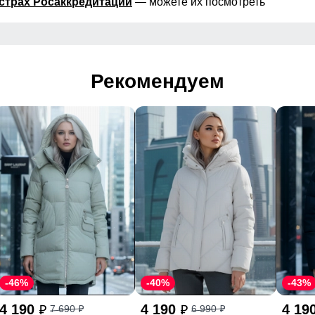
страх Росаккредитации
— можете их посмотреть
Рекомендуем
-46%
-40%
-43%
4 190
4 190
4 19
7 690
6 990
p
p
p
p