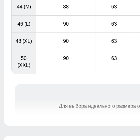
44 (M)
88
63
46 (L)
90
63
48 (XL)
90
63
50
90
63
(XXL)
Для выбора идеального размера 
Длина куртки
A
Измеряется от верхней точки плеча до
нижнего края куртки.