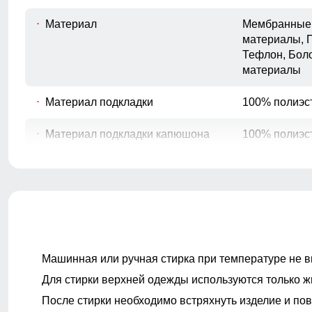
Материал
Мембранные 
материалы, 
Тефлон, Бол
материалы
Материал подкладки
100% полиэс
Материал подкладки капюшона
100% полиэс
Материал наполнителя
Тинсулейт
Покрой
Прямой/Сво
Машинная или ручная стирка при температуре не в
Длина подола
Средняя дли
Для стирки верхней одежды используются только ж
После стирки необходимо встряхнуть изделие и пов
Длина одежды
до колена