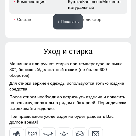
Комплектация
Куртка/Капюшон/Мех енот
натуральный
50
Состав
100% Полиэстер
↓ Показать
54
Материалы
40
Уход и стирка
Материал
Мембранные материалы,
52
Натуральные материалы,
Полиэстер, Плащевка,
Машинная или ручная стирка при температуре не выше
Тефлон, Болонь,
30°,
бережный/деликатный отжим (не более 600
48 (XL)
Экологичные материалы
Натуральный мех енота: Роскошная отделка из
оборотов).
натурального меха придает куртке изысканный вид и
Для стирки верхней одежды используются только жидкие
Материал подкладки
100% полиэстер
добавляет тепла в самые морозные дни. Съемная
90
средства.
опушка придает изящества образу и смотрится
После стирки необходимо встряхнуть изделие и повесить
Материал подкладки
100% полиэстер
благородно.
63
на вешалку, желательно рядом с батареей. Периодически
капюшона
встряхивайте изделие.
Гарантия сухости при любой погоде
Материал наполнителя
Тинсулейт
20
При правильном уходе изделие будет радовать Вас
Куртка с водонепроницаемостью 10000мм обеспечит
долгое время!
Фактура материала
плотная
непревзойденную защиту от дождя. Мембранные
52
материалы гарантируют сухость и комфорт, позволяя