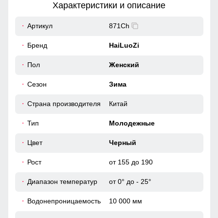
Характеристики и описание
19
Артикул
871Ch
Практичные и стильные карманы удобно расположены
48
Бренд
HaiLuoZi
для хранения мелочей, таких как ключи или телефон.
52
Пол
Женский
Меховая опушка
Сезон
Зима
Натуральный мех енота: Роскошная отделка из
39
натурального меха придает куртке изысканный вид и
добавляет тепла в самые морозные дни. Съемная
Страна производителя
Китай
51
опушка придает изящества образу и смотрится
благородно.
Тип
Молодежные
46 (L)
Цвет
Черный
Рост
от 155 до 190
90
Диапазон температур
от 0° до - 25°
63
Водонепроницаемость
10 000 мм
20