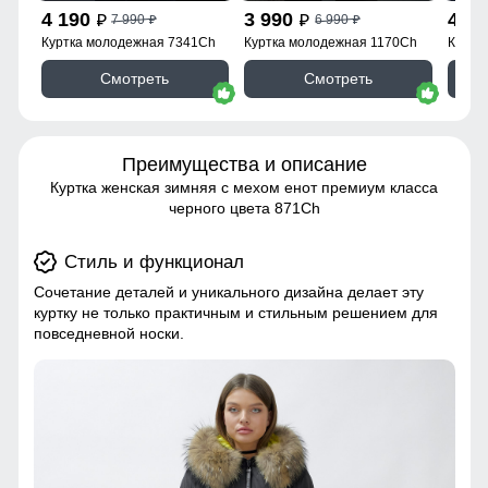
4 190
3 990
4 1
7 990
6 990
p
p
p
p
Куртка молодежная 7341Ch
Куртка молодежная 1170Ch
Куртк
Смотреть
Смотреть
Преимущества и описание
Куртка женская зимняя с мехом енот премиум класса
черного цвета 871Ch
Стиль и функционал
Сочетание деталей и уникального дизайна делает эту
куртку не только практичным и стильным решением для
повседневной носки.