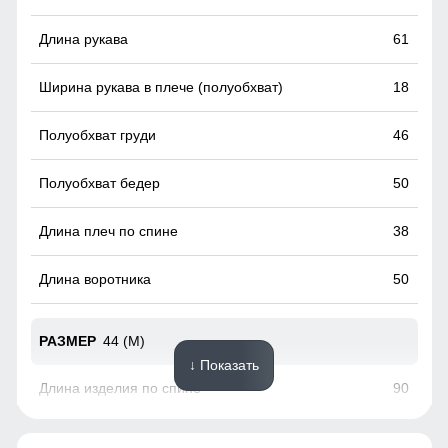
Практичные и стильные карманы удобно расположены
для хранения мелочей, таких как ключи или телефон.
61
18
46
50
38
50
44 (M)
↓ Показать
90
63