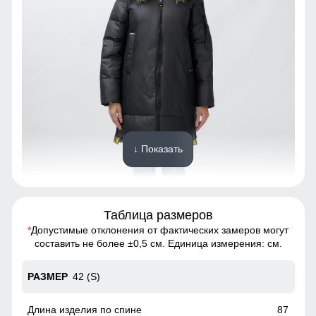
↓ Показать
Таблица размеров
*
Допустимые отклонения от фактических замеров могут
Сочетание деталей и уникального дизайна делает эту
составить не более ±0,5 см. Единица измерения: см.
куртку не только практичным и стильным решением для
повседневной носки.
42 (S)
Удобные и вместительные карманы
87