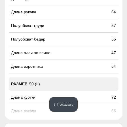
временем стал стильной и модной деталью гардероба.
64
57
55
47
54
50 (L)
72
↓ Показать
66
60