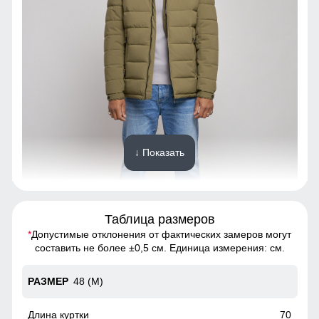
↓ Показать
Таблица размеров
*
Допустимые отклонения от фактических замеров могут
Благодаря универсальной посадке,куртка подойдет
составить не более ±0,5 см. Единица измерения: см.
мужчинам с различным типом фигур.
48 (M)
Высокий воротник
Элемент одежды нужен для защиты шеи от холода, но со
70