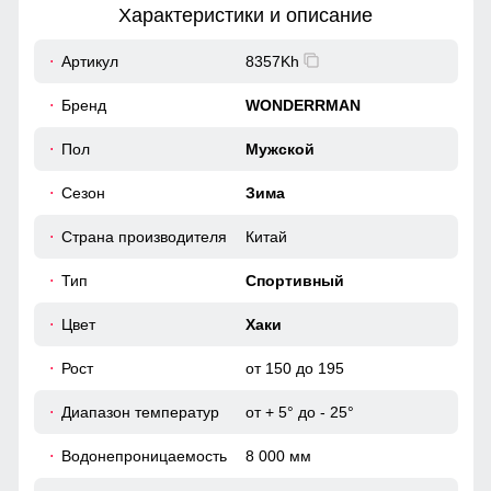
Характеристики и описание
57
Артикул
8357Kh
Элемент одежды нужен для защиты шеи от холода, но со
временем стал стильной и модной деталью гардероба.
49
Бренд
WONDERRMAN
Застежка
54
Пол
Мужской
Куртка удобна и практична в использовании,
Сезон
Зима
застегивается на молнию
52 (XL)
Страна производителя
Китай
74
Тип
Спортивный
67
Цвет
Хаки
Рост
от 150 до 195
62
Диапазон температур
от + 5° до - 25°
59
Водонепроницаемость
8 000 мм
50