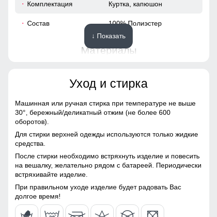
Комплектация
Куртка, капюшон
54
Состав
100% Полиэстер
↓ Показать
54 (XXL)
Материалы
76
Материал
Gore-tex, Болонь,
Уход и стирка
Мембранные материалы,
Плащевка, Полиэстер,
68
Машинная или ручная стирка при температуре не выше
Материал подкладки
Omni-heat/Полиэстер
Куртка удобна и практична в использовании,
30°,
бережный/деликатный отжим (не более 600
63
куртки
застегивается на молнию
оборотов).
Для стирки верхней одежды используются только жидкие
Материал подкладки
Полиэстер
61
средства.
Несъемный ветрозащитный капюшон
воротника
После стирки необходимо встряхнуть изделие и повесить
Капюшон надежно защищает от различных внешних
51
на вешалку, желательно рядом с батареей. Периодически
Материал подкладки
Полиэстер
факторов, таких как снег, дождь, ветер.
встряхивайте изделие.
капюшона
55
При правильном уходе изделие будет радовать Вас
Материал наполнителя
Тинсулейт
долгое время!
Особенность ткани
Плотная мембранная
56 (3XL)