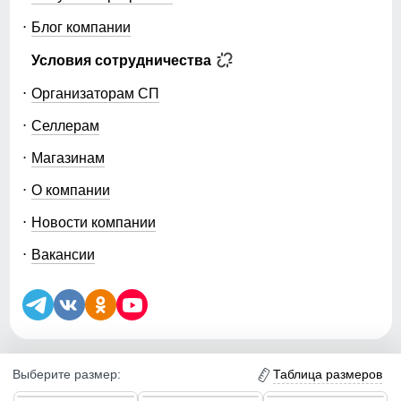
Блог компании
Условия сотрудничества
Организаторам СП
Селлерам
Магазинам
О компании
Новости компании
Вакансии
Таблица размеров
Выберите размер:
5.0
5.0
5.0
Уведомление об использовании файлов куки (cookie) и