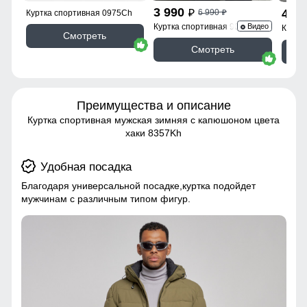
3 990
4 3
6 990
p
Куртка спортивная 0975Ch
p
Куртка спортивная 9623_1Kh
Видео
Куртк
Смотреть
Смотреть
Преимущества и описание
Куртка спортивная мужская зимняя с капюшоном цвета
хаки 8357Kh
Удобная посадка
Благодаря универсальной посадке,куртка подойдет
мужчинам с различным типом фигур.