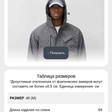
↓ Показать
Таблица размеров
*
Допустимые отклонения от фактических замеров могут
Обеспечивают отличную защиту от ветра и холода.
составить не более ±0,5 см. Единица измерения: см.
Фиксатор позволяет надежно подгонять капюшон под
форму головы, предотвращая его срыв в ветреную
погоду. Такой дизайн сочетает в себе практичность и
48 (M)
стиль, делая куртку идеальным выбором для весенних
прогулок.
69