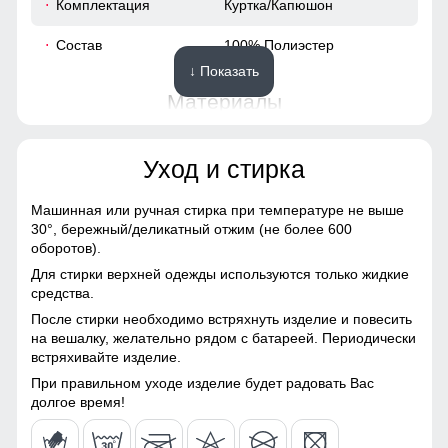
Комплектация
Куртка/Капюшон
обеспечивает дополнительное тепло и комфорт в
холодную погоду. Полиэстер, используемый для
46
Состав
100% Полиэстер
подкладки, обладает хорошими теплоизоляционными
качествами, а также легкостью и прочностью. Внутренние
↓ Показать
124
карманы достаточно вместительные, что позволяет
Материалы
удобно хранить различные мелочи, такие как телефон,
кошелек не беспокоясь о том, что они потеряются или
116
Материал
Мембранные материалы,
повредятся. Такой дизайн делает куртку не только
Уход и стирка
Плащевка, Полиэстер,
стильной, но и практичной для повседневного
57
Тефлон
использования.
Машинная или ручная стирка при температуре не выше
Материал подкладки
100% Полиэстер
30°,
бережный/деликатный отжим (не более 600
54 (XXL)
оборотов).
Материал подкладки
100% Полиэстер
Для стирки верхней одежды используются только жидкие
воротника
76
средства.
После стирки необходимо встряхнуть изделие и повесить
Фактура материала
Плотная
85
на вешалку, желательно рядом с батареей. Периодически
встряхивайте изделие.
Конструктивные особенности
58
При правильном уходе изделие будет радовать Вас
долгое время!
Покрой
Прямой/Свободный
48