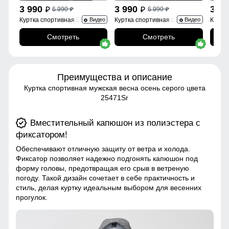
3 990
3 990
3 9
6 990
6 990
p
p
p
p
Куртка спортивная 9623_1Kh
Куртка спортивная 9623_1S
Куртк
Видео
Видео
Смотреть
Смотреть
Преимущества и описание
Куртка спортивная мужская весна осень серого цвета
25471Sr
Вместительный капюшон из полиэстера с
фиксатором!
Обеспечивают отличную защиту от ветра и холода.
Фиксатор позволяет надежно подгонять капюшон под
форму головы, предотвращая его срыв в ветреную
погоду. Такой дизайн сочетает в себе практичность и
стиль, делая куртку идеальным выбором для весенних
прогулок.