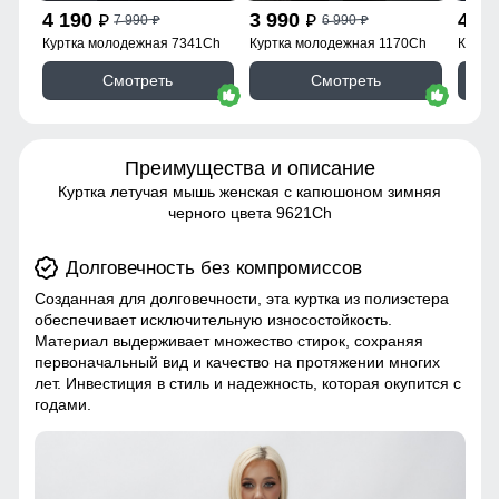
4 190
3 990
4 1
7 990
6 990
p
p
p
p
Куртка молодежная 7341Ch
Куртка молодежная 1170Ch
Куртк
Смотреть
Смотреть
Преимущества и описание
Куртка летучая мышь женская с капюшоном зимняя
черного цвета 9621Ch
Долговечность без компромиссов
Созданная для долговечности, эта куртка из полиэстера
обеспечивает исключительную износостойкость.
Материал выдерживает множество стирок, сохраняя
первоначальный вид и качество на протяжении многих
лет. Инвестиция в стиль и надежность, которая окупится с
годами.