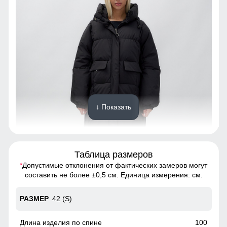
↓ Показать
Таблица размеров
*
Допустимые отклонения от фактических замеров могут
Созданная для долговечности, эта куртка из полиэстера
составить не более ±0,5 см. Единица измерения: см.
обеспечивает исключительную износостойкость.
Материал выдерживает множество стирок, сохраняя
42 (S)
первоначальный вид и качество на протяжении многих
лет. Инвестиция в стиль и надежность, которая окупится с
годами.
100