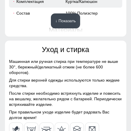
Комплектация
Куртка/Капюшон
60
Состав
100% Полиэстер
↓ Показать
48 (XL)
Материалы
102
Материал
Мембранные материалы,
Уход и стирка
Натуральные материалы,
Полиэстер, Плащевка,
80
Тефлон, Ткань,
Машинная или ручная стирка при температуре не выше
Экологичные материалы
30°,
бережный/деликатный отжим (не более 600
20
оборотов).
Материал подкладки
100% полиэстер
Для стирки верхней одежды используются только жидкие
66
средства.
Материал подкладки
100% полиэстер
После стирки необходимо встряхнуть изделие и повесить
капюшона
Подкладка из полиэстера: Устойчива к износу и легко
66
на вешалку, желательно рядом с батареей. Периодически
очищается, что делает куртку идеальным вариантом для
встряхивайте изделие.
Материал наполнителя
Синтепон
повседневного использования.
60
При правильном уходе изделие будет радовать Вас
Особенность ткани
Плотная мембранная
долгое время!
Утепление и комфорт
ткань
Простеганный утеплитель: Легкий, но теплый, он
50 (XXL)