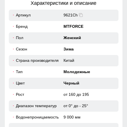
Характеристики и описание
62
Артикул
9621Ch
62
Бренд
MTFORCE
60
Пол
Женский
Ветрозащитная планка нужна для защиты от ветра и
холодного воздуха который может проникнуть внутрь
через молнию куртки.
Сезон
Зима
46 (L)
Страна производителя
Китай
Материал подкладки
100
Подкладка из полиэстера: Устойчива к износу и легко
Тип
Молодежные
очищается, что делает куртку идеальным вариантом для
повседневного использования.
80
Цвет
Черный
Рост
от 160 до 195
20
Диапазон температур
от 0° до - 25°
64
Водонепроницаемость
9 000 мм
64