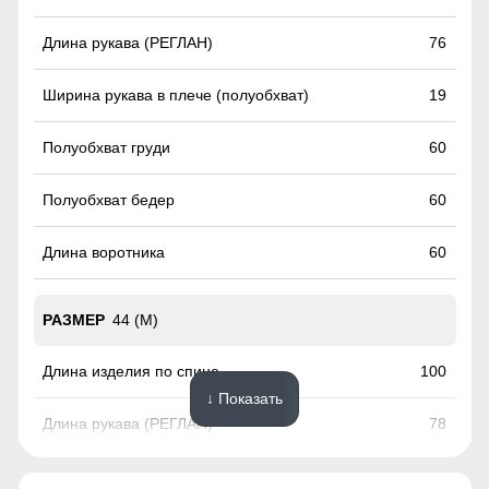
Ветрозащитная планка
76
Ветрозащитная планка нужна для защиты от ветра и
холодного воздуха который может проникнуть внутрь
19
через молнию куртки.
60
60
60
44 (M)
100
↓ Показать
78
19