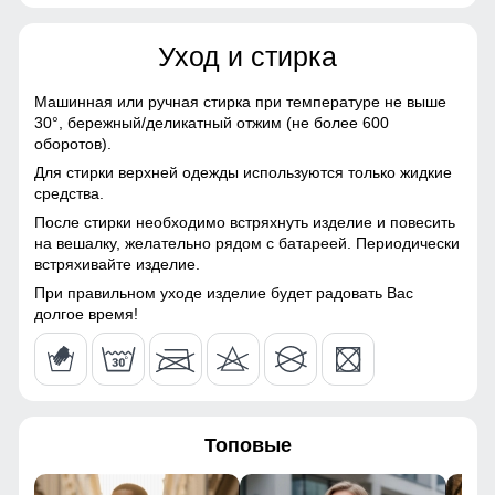
Материалы
75
Уход и стирка
Материал
Gore-tex, Мембранные
материалы, Натуральные
66
материалы, Полиэстер,
Машинная или ручная стирка при температуре не выше
Плащевка, Тефлон,
30°,
бережный/деликатный отжим (не более 600
52
Болонь, Экологичные
оборотов).
материалы
Для стирки верхней одежды используются только жидкие
Прорезные карманы служат местом хранения различных
56
средства.
Материал подкладки
Ткань TW - сетка Air Mesh,
мелочей.
куртки
полиэстер
После стирки необходимо встряхнуть изделие и повесить
41
на вешалку, желательно рядом с батареей. Периодически
Вентиляция на молнии под рукавами
встряхивайте изделие.
Материал подкладки
Ткань TW - сетка Air Mesh,
капюшона
полиэстер
Это лучший помощник для влагоотведения и она
52
При правильном уходе изделие будет радовать Вас
обязательно должна присутствовать в горнолыжной
долгое время!
Материал подкладки
100% Полиэстер
мембранной куртке. Во время интенсивного
полукомбинезона
передвижения можно расстегнуть молнии, чтобы Вы не
50 (XXL)
потели, а во время отдыха или нахождения в лагере —
Материал подкладки
Флис/Полиэстер
закрыть, чтобы сохранить тепло, если идет речь о
76
воротника
холодном времени года.
Топовые
Материал наполнителя
Тинсулейт
67