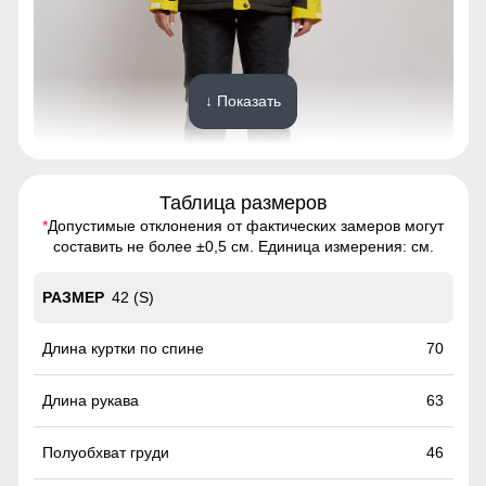
↓ Показать
Таблица размеров
*
Допустимые отклонения от фактических замеров могут
Благодаря универсальной посадке костюм, подойдет
составить не более ±0,5 см. Единица измерения: см.
девушкам и женщинам с различным типом фигур.
42 (S)
Снегозащитная юбка на кнопках
Без этого элемента сегодня не обходится практически ни
70
одна горнолыжная куртка. Это прекрасная защита от
снега и ветра. Часто на резинку юбки наносят
63
специальные силиконовые полосы, так она лучше
фиксируется на горнолыжном полукомбинезоне
46