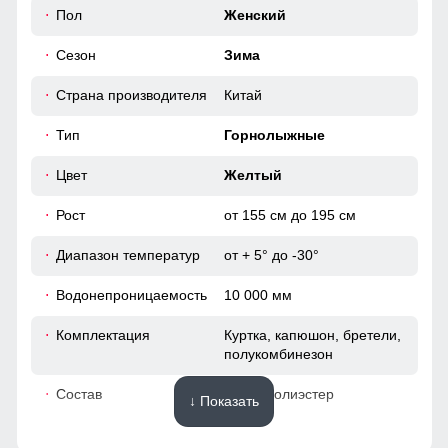
50
Пол
Женский
фиксируется на горнолыжном полукомбинезоне
Сезон
Зима
Карманы
46 (L)
Прорезные карманы служат местом хранения различных
Страна производителя
Китай
мелочей.
74
Тип
Горнолыжные
64
Цвет
Желтый
Рост
от 155 см до 195 см
50
Диапазон температур
от + 5° до -30°
54
Водонепроницаемость
10 000 мм
41
Комплектация
Куртка, капюшон, бретели,
полукомбинезон
52
Состав
100% Полиэстер
↓ Показать
48 (XL)