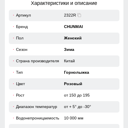
Характеристики и описание
52
Артикул
2322R
Карман служит для хранения карточки Ski-Pass(
пластиковая карта с магнитным чипом применяемая на
39
Бренд
CHUNMAI
горнолыжных курортах). Кармашек может служить местом
хранения других мелочей, например ключи или телефон.
50
Пол
Женский
Материал подкладки
Сезон
Зима
Сетчатая подкладка из ткани TW - сетка Air Mesh в
46 (L)
верхней части изделия, подкладка из полиэстера в
Страна производителя
Китай
рукавах
74
Тип
Горнолыжка
64
Цвет
Розовый
Рост
от 150 до 195
50
Диапазон температур
от + 5° до -30°
54
Водонепроницаемость
10 000 мм
41