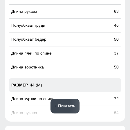
пластиковая карта с магнитным чипом применяемая на
горнолыжных курортах). Кармашек может служить местом
63
хранения других мелочей, например ключи или телефон.
46
50
37
50
44 (M)
72
↓ Показать
64
48