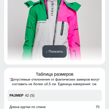
↓ Показать
Таблица размеров
*
Допустимые отклонения от фактических замеров могут
Благодаря универсальной посадке куртка подойдет
составить не более ±0,5 см. Единица измерения: см.
девушкам и женщинам с различным типом фигур.
42 (S)
Карман ски пасс
Карман служит для хранения карточки Ski-Pass(
70