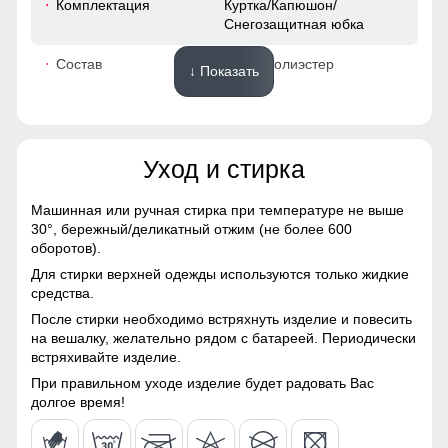
Комплектация
Куртка/Капюшон/
Снегозащитная юбка
52
Состав
100% Полиэстер
↓ Показать
48 (XL)
Материалы
75
Уход и стирка
Материал
Gor-tex, Мембранные
материалы, Натуральные
66
материалы, Полиэстер,
Машинная или ручная стирка при температуре не выше
Плащевка, Тефлон,
30°,
бережный/деликатный отжим (не более 600
52
Экологичные материалы
оборотов).
Сетчатая подкладка из ткани TW - сетка Air Mesh в
Для стирки верхней одежды используются только жидкие
Материал подкладки
Полиэстер/TW - сетка Air
верхней части изделия, подкладка из полиэстера в
56
средства.
куртки
Mesh
рукавах
После стирки необходимо встряхнуть изделие и повесить
41
на вешалку, желательно рядом с батареей. Периодически
Материал подкладки
Полиэстер/TW - сетка Air
Высокий воротник
встряхивайте изделие.
капюшона
Mesh
Элемент одежды нужен для защиты шеи от холода, но со
52
При правильном уходе изделие будет радовать Вас
Материал подкладки
Флис/Полиэстер
временем стал стильной и модной деталью гардероба.
долгое время!
воротника
50 (XXL)