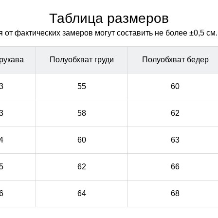
гардероба.
гардероба.
Таблица размеров
от фактических замеров могут составить не более ±0,5 см.
рукава
Полуобхват груди
Полуобхват бедер
3
55
60
3
58
62
4
60
63
5
62
66
6
64
68