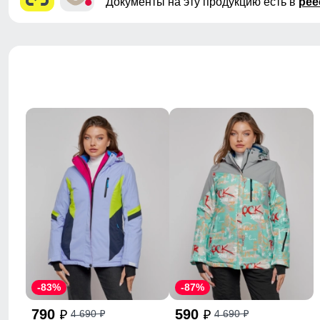
Документы на эту продукцию есть в
рее
-83%
-87%
790
590
4 690
4 690
p
p
p
p