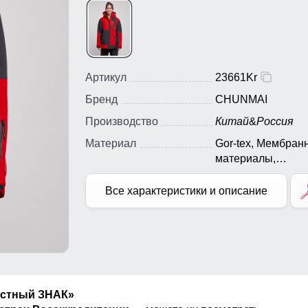
Артикул
23661Kr
Бренд
CHUNMAI
Производство
Китай
&
Россия
Материал
Gor-tex, Мембран
материалы,
Натуральные
материалы, Полиэ
Все характеристики и описание
Плащевка, Тефло
Экологичные
материалы
естный ЗНАК»