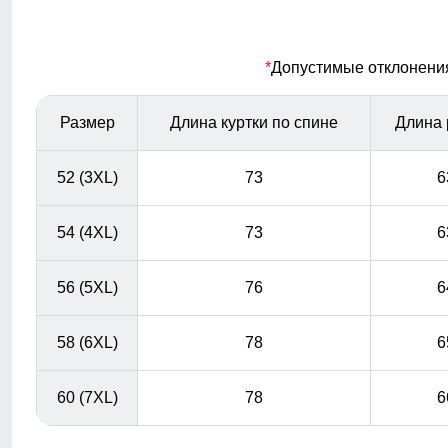
Съемный ветрозащитный капюшон
*
Допустимые отклонения 
Капюшон надежно защищает от различных внешних
факторов, таких как снег, дождь, ветер.
Размер
Длина куртки по спине
Длина 
52 (3XL)
73
6
54 (4XL)
73
6
56 (5XL)
76
6
58 (6XL)
78
6
60 (7XL)
78
6