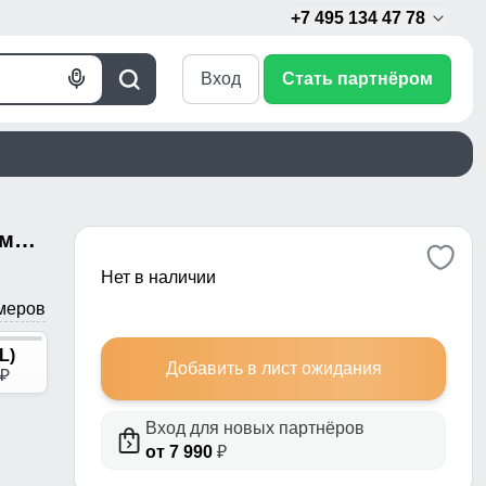
+7 495 134 47 78
Вход
Стать партнёром
Голосовой
Поиск
поиск
Горнолыжная куртка женская зимняя большого размера красного цвета 23661Kr
Нет в наличии
меров
L)
Добавить в лист ожидания
p
Вход для новых партнёров
от 7 990
₽