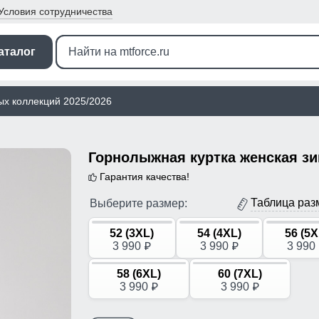
Условия
сотрудничества
аталог
ых коллекций 2025/2026
Гарантия качества!
Таблица раз
Выберите размер:
52 (3XL)
54 (4XL)
56 (5X
3 990
3 990
3 990
p
p
58 (6XL)
60 (7XL)
3 990
3 990
p
p