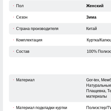
Внутренний шов рукава
Пол
Женский
E
Расстояние от подмышечного шва
вниз до окончания рукава.
Сезон
Зима
Полуобхват бедер
F
Измеряется по самым широким
Страна производителя
Китай
точкам ягодиц.
Комплектация
Куртка/Капю
Состав
100% Полиэс
Материал
Gor-tex, Ме
Натуральные
Плащевка, Т
материалы
Без этого элемента сегодня не обходится практически
ни одна горнолыжная куртка. Это прекрасная защита
от снега и ветра. Часто на резинку юбки наносят
Материал подкладки куртки
Полиэстер/TW