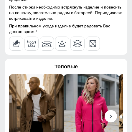
Конструктивные особенности
После стирки необходимо встряхнуть изделие и повесить
на вешалку, желательно рядом с батареей. Периодически
Покрой
свободный
встряхивайте изделие.
При правильном уходе изделие будет радовать Вас
Тип кармана
Прорезной
долгое время!
Фиксаторы
на брюках
Декоративные элементы
Хлястик, Шнуровка
Внутренние швы
Прошиты
Топовые
Особенности модели
ветрозащита,
быстросохнущая,
гипоаллергенный
материал
Дизайн и стиль
Вид одежды
Свободная модель
Стиль
Спортивный,