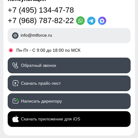
ВНИМАНИЕ!!! Товар который куплен с уценкой не
+7 (495) 134-47-78
подлежит возврату и обмену.
Отсутствует олимпийка!
+7 (968) 787-82-22
info@mtforce.ru
•
Пн-Пт - С 9:00 до 18:00 по МСК
Обратный звонок
Скачать прайс-лист
Написать директору
Скачать приложение для iOS