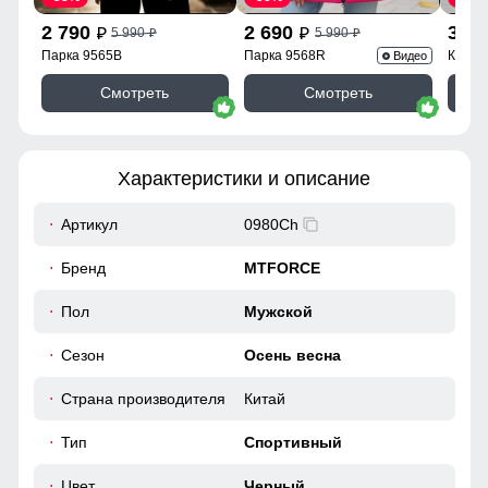
2 790
2 690
3 9
5 990
5 990
p
p
p
p
Парка 9565B
Парка 9568R
Куртк
Видео
Смотреть
Смотреть
Характеристики и описание
Артикул
0980Ch
Бренд
MTFORCE
Пол
Мужской
Сезон
Осень весна
Страна производителя
Китай
Тип
Спортивный
Цвет
Черный