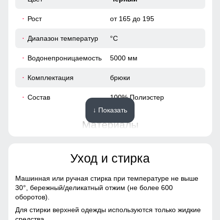
Рост
от 165 до 195
Диапазон температур
°С
Водонепроницаемость
5000 мм
Комплектация
брюки
Состав
100% Полиэстер
↓ Показать
Материалы
Материал
Трикотаж
Уход и стирка
Материал подкладки
трикотаж
брюк
Машинная или ручная стирка при температуре не выше
30°,
бережный/деликатный отжим (не более 600
Фактура материала
обычная
оборотов).
Для стирки верхней одежды используются только жидкие
средства.