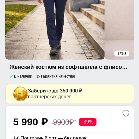
1
/10
Женский костюм из софтшелла с флисом и мембраной — утепленный темно-синего цвета 09612TS
В наличии
Гарантия качества!
Заберите до 350 000 ₽
партнёрских денег
5 990
9900
p
p
-39%
Поштучный опт — без рядов