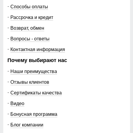
104
туристический, outdoor,
Способы оплаты
travel, family look
76
Рассрочка и кредит
Рисунок
однотонный
Возврат, обмен
27
Коллекция
весна–осень 2026
Вопросы - ответы
Назначение
город, путешествия,
80
Контактная информация
прогулки, туризм, рыбалка,
яхтинг, активный отдых,
96
Почему выбирают нас
повседневная носка, family
look
Наши преимущества
36
Отзывы клиентов
Упаковка и размеры
48
Сертификаты качества
Тип упаковки
фирменный пакет,
фирменная пломба
Видео
106
производителя
Бонусная программа
Цвета
серый, голубой, чёрный,
77
Блог компании
тёмно-синий, малиновый