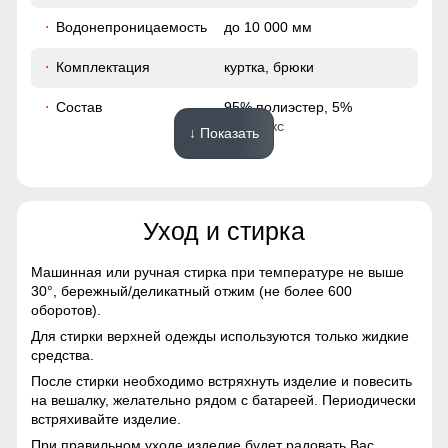
48
Водонепроницаемость
до 10 000 мм
74
Комплектация
куртка, брюки
65
Состав
95% полиэстер, 5%
спандекс
↓ Показать
50
Материалы
40
Уход и стирка
Подкладка
полиэстер с мягким
102
флисовым утеплением
Машинная или ручная стирка при температуре не выше
Материал
Виндстоппер, Софтшелл,
110
30°,
бережный/деликатный отжим (не более 600
Мембранный материал,
оборотов).
Полиэстер
43
Для стирки верхней одежды используются только жидкие
средства.
Фактура материала
плотная, гладкая, матовая
После стирки необходимо встряхнуть изделие и повесить
57
на вешалку, желательно рядом с батареей. Периодически
Тип ткани
плотная, гладкая,
встряхивайте изделие.
матовая, эластичная
При правильном уходе изделие будет радовать Вас
50