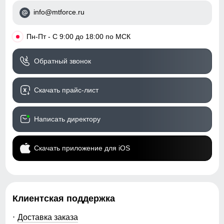
Таблица размеров брюк
info@mtforce.ru
Регулировка талии
внутренняя система
44
фиксации
•
Пн-Пт - С 9:00 до 18:00 по МСК
Капюшон
несъемный,
103
анатомический
Обратный звонок
76
Регулировка капюшона
фиксаторы утяжки
Скачать прайс-лист
Посадка брюк
средняя
27
Низ брючин
фиксаторы утяжки
Написать директору
76
Дизайн и стиль
Скачать приложение для iOS
92
Пояс брюк
со шлевками и
36
регулируемым ремнем
Клиентская поддержка
Фиксация пояса
двойная, усиленная
46
Доставка заказа
Стиль
городской, спортивный,