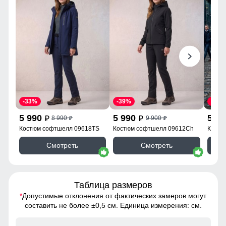
-33%
-39%
-33%
5 990
5 990
5 9
8 990
9 900
p
p
p
p
Костюм софтшелл 09618TS
Костюм софтшелл 09612Ch
Костю
Смотреть
Смотреть
Таблица размеров
*
Допустимые отклонения от фактических замеров могут
составить не более ±0,5 см. Единица измерения: см.