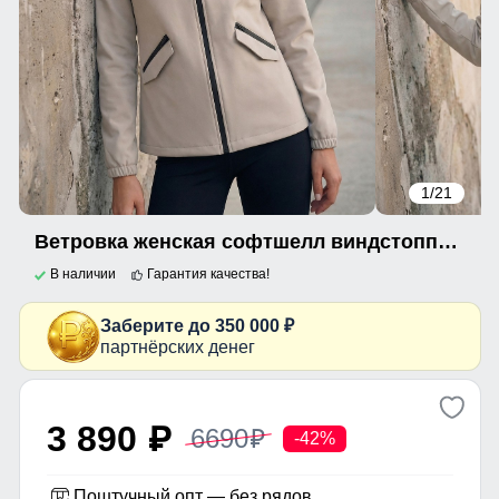
1
/21
Ветровка женская софтшелл виндстоппер с капюшоном спортивная серого цвета 9612_1Sr
В наличии
Гарантия качества!
Заберите до 350 000 ₽
партнёрских денег
3 890
6690
p
p
-42%
Поштучный опт — без рядов