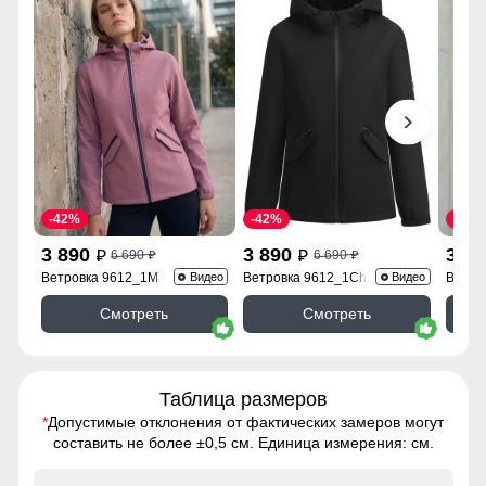
-42%
-42%
-43%
3 890
3 890
3 9
6 690
6 690
p
p
p
p
Ветровка 9612_1M
Ветровка 9612_1Ch
Ветро
Видео
Видео
Смотреть
Смотреть
Таблица размеров
*
Допустимые отклонения от фактических замеров могут
составить не более ±0,5 см. Единица измерения: см.