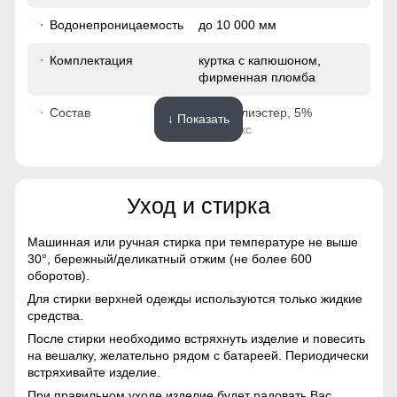
48
Водонепроницаемость
до 10 000 мм
74
Комплектация
куртка с капюшоном,
фирменная пломба
65
Состав
95% полиэстер, 5%
↓ Показать
50
спандекс
40
Материалы
Уход и стирка
102
Подкладка
полиэстер с флисовым
утеплением
Машинная или ручная стирка при температуре не выше
110
30°,
бережный/деликатный отжим (не более 600
Подкладка воротника
полиэстер, флис
оборотов).
43
Для стирки верхней одежды используются только жидкие
Материал
Виндстоппер, Софтшелл,
средства.
Мембранный материал,
После стирки необходимо встряхнуть изделие и повесить
Полиэстер
57
на вешалку, желательно рядом с батареей. Периодически
встряхивайте изделие.
Фактура материала
плотная, гладкая, матовая
При правильном уходе изделие будет радовать Вас
50