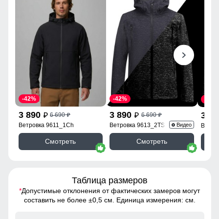
-42%
-42%
-42%
3 890
3 890
3 8
6 690
6 690
p
p
p
p
Ветровка 9611_1Ch
Ветровка 9613_2TS
Видео
Ветро
Смотреть
Смотреть
Таблица размеров
*
Допустимые отклонения от фактических замеров могут
составить не более ±0,5 см. Единица измерения: см.