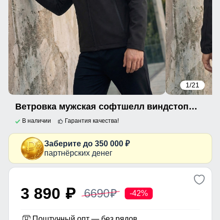
1
/21
Ветровка мужская софтшелл виндстоппер с капюшоном спортивная черного цвета 9613_1Ch
В наличии
Гарантия качества!
Заберите до 350 000 ₽
партнёрских денег
3 890
6690
p
p
-42%
Поштучный опт — без рядов