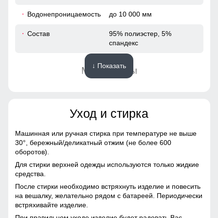
84
Водонепроницаемость
до 10 000 мм
60
Состав
95% полиэстер, 5%
спандекс
46
↓ Показать
Материалы
114
Подкладка
Полиэстер с флисовым
114
утеплением
Уход и стирка
56
Материал
Виндстоппер, Софтшелл,
Мембранный материал,
Машинная или ручная стирка при температуре не выше
Полиэстер
30°,
бережный/деликатный отжим (не более 600
54
оборотов).
Фактура материала
плотная, гладкая, матовая
Для стирки верхней одежды используются только жидкие
79
средства.
Тип ткани
Софтшел с ветрозащитной
После стирки необходимо встряхнуть изделие и повесить
мембраной
87
на вешалку, желательно рядом с батареей. Периодически
встряхивайте изделие.
Паропроницаемость
до 5000 г/м²/24 ч
61
При правильном уходе изделие будет радовать Вас