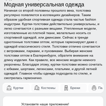
Модная универсальная одежда
Начиная со второй половины прошлого века, толстовка
регулярно появляется в коллекциях дизайнеров. Таким
образом удобная спортивная одежда стала частью fashion
индустрии. Куртки-толстовки действительно универсальны, и
легко сочетаются с разными вещами. Утепленные модели,
изготовленные из плотной ткани, желательно носить со
спортивной одеждой, или джинсами. Сейчас в тренде
однотонные толстовки оптом, которые гармонируют даже с
одеждой классического стиля. Толстовки отлично сочетаются
с
ветровками
,
парками
, и
пуховиками
. Выбирая женские
толстовки оптом в Екатеринбурге, обратите внимание на
длину изделия. Как правило, все женские модели немного
укорочены. Благодаря этому, куртки-толстовки можно сочетать
с юбками, шортами, легинсами, платьями, и другой летней
одеждой. Главное чтобы одежда подходила по стилю, и
смотрелась гармонично.
Куртки
Костюмы
Брюки
Паль
Установите наше приложение!