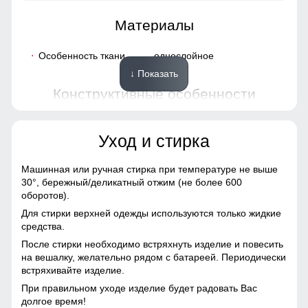
Материалы
Особенность ткани
однослойное
↓ Показать
Конструктивные особенности
Тип рукава
длинные
Уход и стирка
Особенности белья
плоские швы
Машинная или ручная стирка при температуре не выше
30°,
бережный/деликатный отжим (не более 600
Дизайн и стиль
оборотов).
Для стирки верхней одежды используются только жидкие
Стиль
спортивный,
средства.
каждодневный
После стирки необходимо встряхнуть изделие и повесить
на вешалку, желательно рядом с батареей. Периодически
встряхивайте изделие.
Упаковка и размеры
При правильном уходе изделие будет радовать Вас
долгое время!
Цвет
розовый, фиолетовый