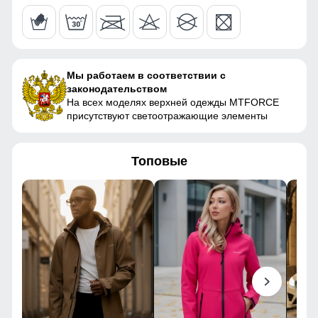
Габариты (ДхШхВ)
30 x 24 x 4 см
Вес
0.4 кг
Мы работаем в соответствии с
законодательством
Описание
На всех моделях верхней одежды MTFORCE
присутствуют светоотражающие элементы
Удобное, экологически чистое женское термобелье.
Модель изготовлена из тонкой, однослойной ткани,
которая обладает повышенной эластичностью.
Топовые
Искусственный материал всегда пропускает воздух,
поэтому тело будет «‎дышать». Термобелье является
облегающим, не стесняет движений, и не вызывает
раздражений. Износоустойчивая искусственная ткань
гарантирует длительный срок эксплуатации.
Данная модель подойдет для круглогодичного
использования. Термобелье эффективно
задерживает тепло, и создает внутренний
микроклимат, в такой одежде замерзнуть невозможно.
Ткань также эффективно выводит лишнюю воду,
чтобы тело оставалось сухим. Зимой термобелье
рекомендуется использовать для защиты от холода, а