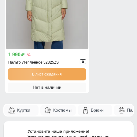
1 990
p
-%
Пальто утепленное 52325ZS
В лист ожидания
Нет в наличии
Куртки
Костюмы
Брюки
Паль
Установите наше приложение!