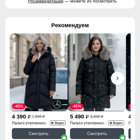
Росаккредитации
— можете их посмотреть
Рекомендуем
-45%
-45%
-45%
4 390
5 490
4 3
7 990
9 990
p
p
p
p
Пальто утепленное 7747Ch
Пальто утепленное 7745Ch
Пальт
Видео
Видео
Смотреть
Смотреть