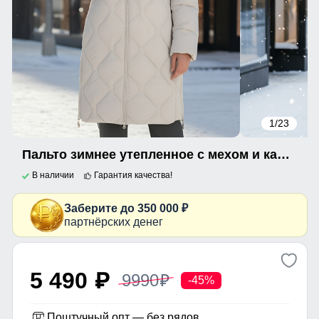
1
/23
Пальто зимнее утепленное с мехом и капюшоном тренд бежевого цвета 7753B
В наличии
Гарантия качества!
Заберите до 350 000 ₽
партнёрских денег
5 490
9990
p
p
-45%
Поштучный опт — без рядов