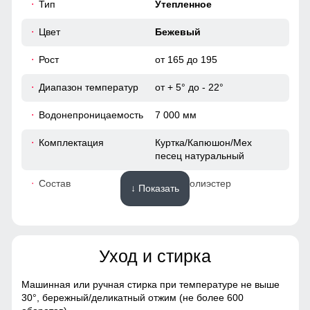
Тип
Утепленное
42
Цвет
Бежевый
60
Рост
от 165 до 195
Диапазон температур
от + 5° до - 22°
52
Водонепроницаемость
7 000 мм
100
Комплектация
Куртка/Капюшон/Мех
песец натуральный
66
Состав
100% Полиэстер
↓ Показать
48
Материалы
40
Уход и стирка
Материал
Мембранные материалы,
120
Полиэстер, Плащевка,
Болонь, Экологичные
Машинная или ручная стирка при температуре не выше
материалы
120
30°,
бережный/деликатный отжим (не более 600