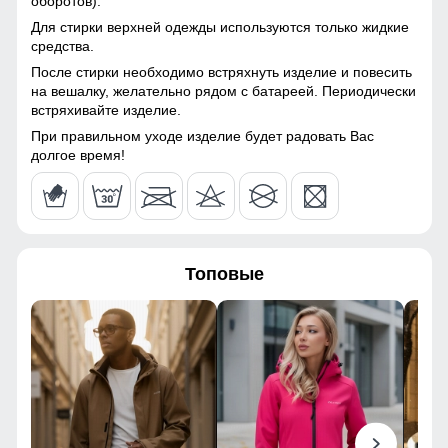
оборотов).
Материал подкладки
Полиэстер
44
Для стирки верхней одежды используются только жидкие
средства.
Материал подкладки
Мех песец/Полиэстер
После стирки необходимо встряхнуть изделие и повесить
капюшона
60
на вешалку, желательно рядом с батареей. Периодически
встряхивайте изделие.
Материал подкладки
Полиэстер
кармана
При правильном уходе изделие будет радовать Вас
54
долгое время!
Материал наполнителя
Полиэстер
100
Фактура материала
Шероховатая, стеганная
66
Утеплитель гр
от 480 до 580
Топовые
49
Плотность утеплителя (г/
220
кв.м)
44
Конструктивные особенности
124
Покрой
Прямой/Свободный
126