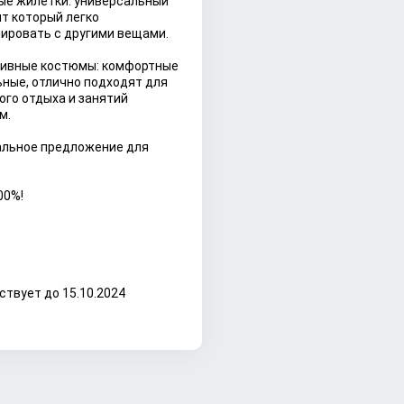
ые жилетки: универсальный
т который легко
ировать с другими вещами.
тивные костюмы: комфортные
ьные, отлично подходят для
ого отдыха и занятий
м.
льное предложение для
00%!
ствует до 15.10.2024