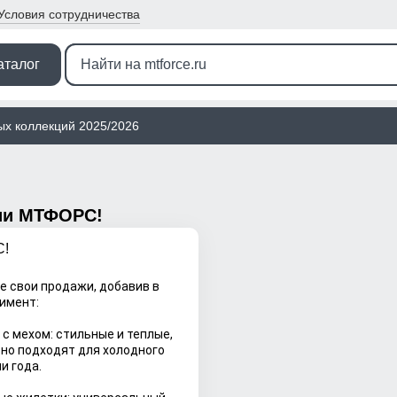
Условия
сотрудничества
аталог
ых коллекций 2025/2026
ии МТФОРС!
С!
е свои продажи, добавив в
имент:
и с мехом: стильные и теплые,
но подходят для холодного
и года.