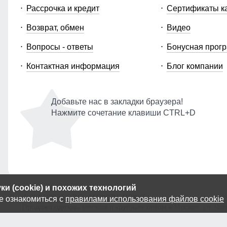
Рассрочка и кредит
Сертификаты к
Возврат, обмен
Видео
Вопросы - ответы
Бонусная прог
Контактная информация
Блог компании
Добавьте нас в закладки браузера!
Нажмите сочетание клавиши CTRL+D
и (cookie) и похожих технологий
© 2014-2026 ООО «МТФОРС ПЛЮС»
е ознакомиться с
правилами использования файлов cookie
Продажа одежды мелким и крупным оптом в Москве, ул. Чагин
Публичная оферта
|
Персональные данные
|
Политика Cooki