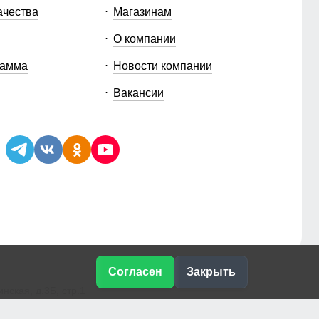
ачества
Магазинам
О компании
рамма
Новости компании
Вакансии
Согласен
Закрыть
ская, д.3Б, стр.1
e