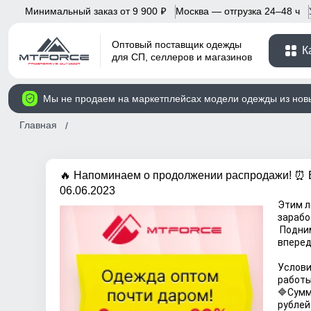
Минимальный заказ от 9 900
Москва — отгрузка 24–48 ч
p
Оптовый поставщик одежды
К
для СП, селлеров и магазинов
Мы не продаем на маркетплейсах модели одежды из нов
Главная
🔥 Напоминаем о продолжении распродажи! ⏰ 
06.06.2023
Этим л
зарабо
 Поднимайте кэш💰 двигайтесь 
вперед
Услови
работы
🔷Сумм
рублей