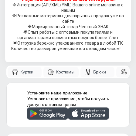
🔷
Интеграция (API/XML/YML) Вашего online магазина с
нашим
🔷
Рекламные материалы для взрывных продаж уже на
сайте
🔶
Маркированный товар Честный ЗНАК
🌟
Опыт работы с оптовыми покупателями и
организаторами совместных покупок более 7 лет
🌟
Отгрузка бережно упакованного товара в любой ТК
Количество размеров уменьшается с каждым часом!
Куртки
Костюмы
Брюки
Па
Установите наше приложение!
Установите приложение, чтобы получить
доступ к оптовым ценам.