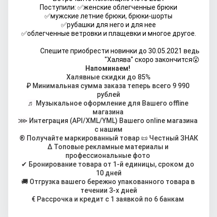
Поступили: ✅женские облегченные брюки
✅мужские летние брюки, брюки-шорты
✅рубашки для него и для нее
✅облегченные ветровки и плащевки и многое другое.
Спешите приобрести новинки до 30.05.2021 ведь
"Халява" скоро закончится😮
Напоминаем!
Халявные скидки до 85%
₽ 
Минимальная сумма заказа теперь всего 9 990 
рублей
♬ 
Музыкальное оформление для Вашего offline 
магазина 
⋙ 
Интеграция (API/XML/YML) Вашего online магазина 
с нашим
® 
Получайте маркированный товар 📜 Честный ЗНАК
∆
 Топовые рекламные материалы и 
профессиональные фото 
✔
 Бронирование товара от 1-й единицы, сроком до 
10 дней
🚚 Отгрузка вашего бережно упакованного товара в 
течении 3-х дней
€ 
Рассрочка и кредит с 1 заявкой по 6 банкам 