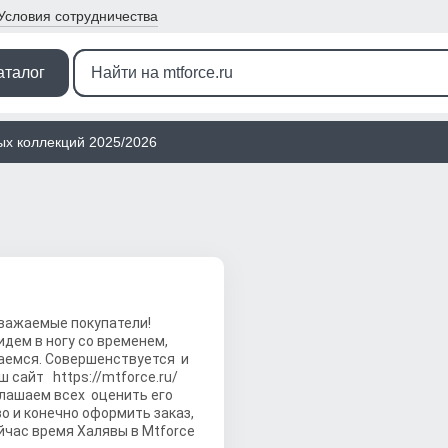
Условия
сотрудничества
аталог
ых коллекций 2025/2026
важаемые покупатели!
идем в ногу со временем,
аемся. Совершенствуется и
ш сайт
https://mtforce.ru/
лашаем всех оценить его
о и конечно оформить заказ,
йчас время Халявы в Mtforce