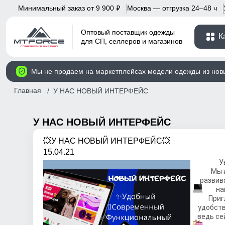
Минимальный заказ от 9 900
Москва — отгрузка 24–48 ч
p
Оптовый поставщик одежды
К
для СП, селлеров и магазинов
Мы не продаем на маркетплейсах модели одежды из нов
Главная
У НАС НОВЫЙ ИНТЕРФЕЙС
У НАС НОВЫЙ ИНТЕРФЕЙС
💥У НАС НОВЫЙ ИНТЕРФЕЙС💥
15.04.21
У
Мы 
развив
на
Приг
удобств
ведь се