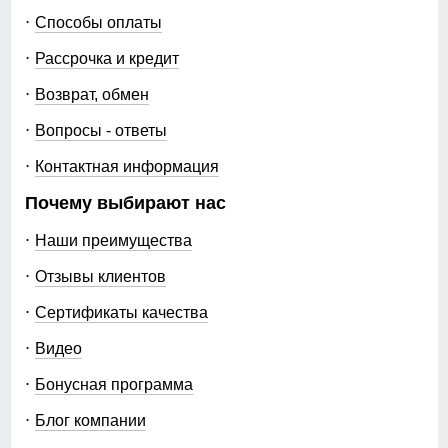
110
Способы оплаты
Коллекция
весна–осень 2026
80
Рассрочка и кредит
Назначение
город, путешествия,
прогулки, туризм, рыбалка,
Возврат, обмен
28
яхтинг, активный отдых,
повседневная носка
Вопросы - ответы
88
Контактная информация
Упаковка и размеры
110
Почему выбирают нас
Цвета
темно-серый, синий, хаки,
Наши преимущества
темно-синий, черный
40
Отзывы клиентов
Упаковка
фирменный пакет,
фирменная пломба
52
Сертификаты качества
производителя
Видео
111
Габариты (ДхШхВ)
40 x 33 x 11 см
Бонусная программа
81
Вес
1.53 кг
Блог компании