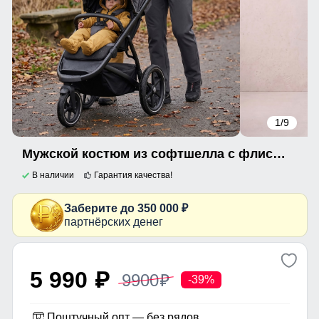
1
/9
Мужской костюм из софтшелла с флисом и мембраной — утепленный темно-серого цвета 09615TC
В наличии
Гарантия качества!
Заберите до 350 000 ₽
партнёрских денег
5 990
9900
p
p
-39%
Поштучный опт — без рядов