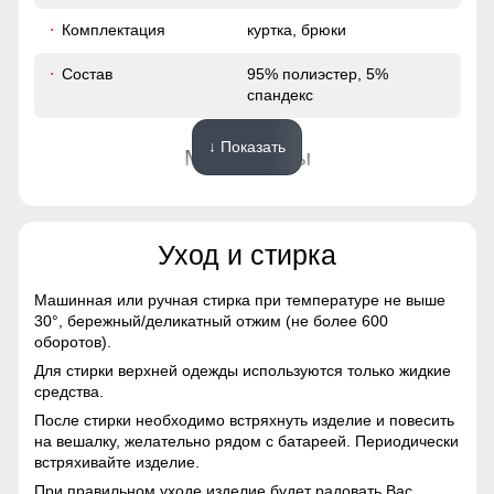
52
Комплектация
куртка, брюки
73
Состав
95% полиэстер, 5%
спандекс
66
↓ Показать
Материалы
53
Подкладка
полиэстер с мягким
44
флисовым утеплением
Уход и стирка
116
Материал
Виндстоппер, Софтшелл,
Мембранный материал,
Машинная или ручная стирка при температуре не выше
Полиэстер
116
30°,
бережный/деликатный отжим (не более 600
оборотов).
Фактура материала
плотная, гладкая, матовая
50
Для стирки верхней одежды используются только жидкие
средства.
Тип ткани
плотная, гладкая,
После стирки необходимо встряхнуть изделие и повесить
матовая, эластичная
56
на вешалку, желательно рядом с батареей. Периодически
встряхивайте изделие.
Паропроницаемость
до 5000 г/м²/24 ч
При правильном уходе изделие будет радовать Вас
54