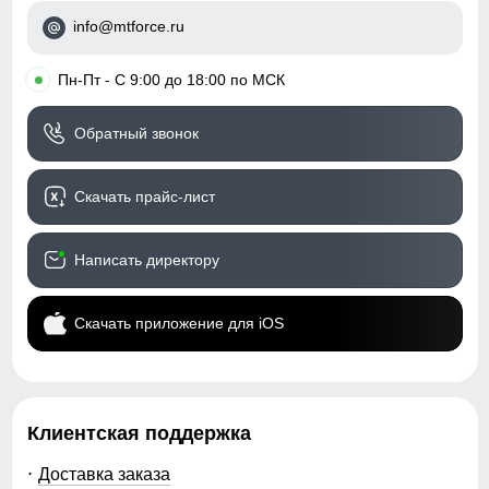
Таблица размеров брюк
Капюшон
несъемный,
info@mtforce.ru
анатомический
48
•
Пн-Пт - С 9:00 до 18:00 по МСК
Регулировка капюшона
фиксаторы утяжки
110
Посадка
средняя
Обратный звонок
79
Низ брючин
Скачать прайс-лист
27
Дизайн и стиль
Написать директору
84
Пояс
со шлевками и
регулируемым ремнем
Скачать приложение для iOS
104
Фиксация пояса
двойная усиленная
40
Стиль
городской, спортивный,
туристический,
Клиентская поддержка
повседневный, семейный
50
Доставка заказа
Рисунок
однотонный