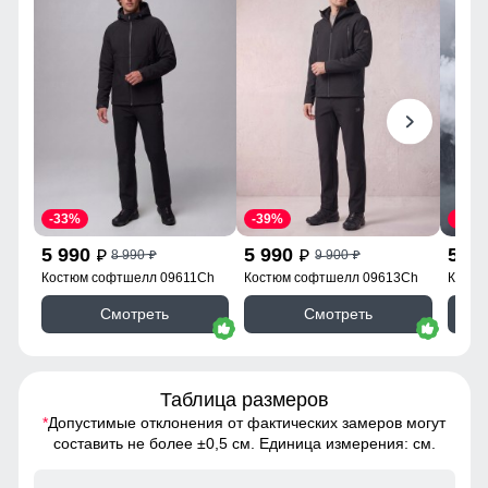
-33%
-39%
-39%
5 990
5 990
5 9
8 990
9 900
p
p
p
p
Костюм софтшелл 09611Ch
Костюм софтшелл 09613Ch
Костю
09613
Смотреть
Смотреть
Таблица размеров
*
Допустимые отклонения от фактических замеров могут
составить не более ±0,5 см. Единица измерения: см.