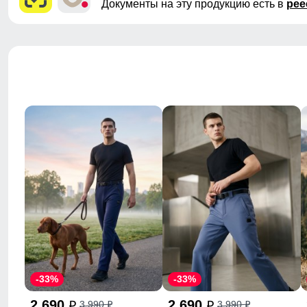
Документы на эту продукцию есть в
рее
-33%
-33%
2 690
2 690
3 990
3 990
p
p
p
p