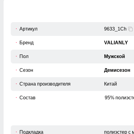
Измеряется по переднему шву, от
C
верхнего среза брюк до шагового
шва.
Обхват талии
Артикул
9633_1Ch
D
Измеряется вокруг самой узкой части
талии.
Бренд
VALIANLY
Обхват бедрa
Пол
Мужской
E
Измеряется вокруг самой широкой
части бедер и ягодиц.
Сезон
Демисезон
Обхват низа брючины
F
Измеряется обхват штанины по
Страна производителя
Китай
нижнему краю.
Состав
95% полиэст
Подкладка
полиэстер с