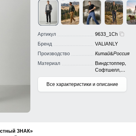
Артикул
9633_1Ch
Бренд
VALIANLY
Производство
Китай
&
Россия
Материал
Виндстоппер,
Софтшелл,
Мембранный мате
Полиэстер
Все характеристики и описание
естный ЗНАК»