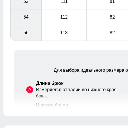
52
111
81
54
112
82
56
113
82
Для выбора идеального размера 
Длина брюк
A
Измеряется от талии до нижнего края
брюк.
Шаговый шов
B
От верхней внутренней части бедра
до нижнего края брюк.
Высота посадки