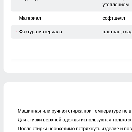
утеплением
Материал
софтшелл
Фактура материала
плотная, гла
Покрой
прямой, слег
Тип карманов
боковые вре
задний карм
Ветрозащита
высокая
Машинная или ручная стирка при температуре не в
Декоративные элементы
фирменный л
декоративная
Для стирки верхней одежды используются только ж
ремень, уси
После стирки необходимо встряхнуть изделие и пов