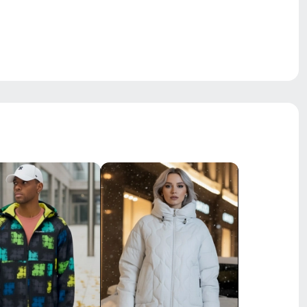
встроенный ремень с быстрой
фиксацией, внутренняя система
регулировки
средняя
утяжки с фиксаторами, регулировка
объема