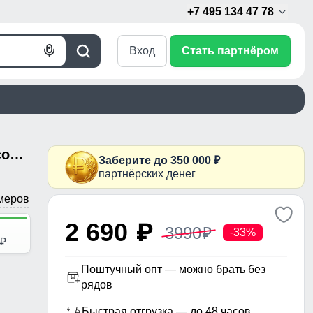
+7 495 134 47 78
Вход
Стать партнёром
Голосовой
Поиск
поиск
Мужские утепленные брюки из софтшелла с флисом и регулируемым ремнем черного цвета 9633_1Ch
Заберите до 350 000 ₽
партнёрских денег
меров
2 690
p
3990
p
-33%
p
Поштучный опт — можно брать без
рядов
Быстрая отгрузка — до 48 часов