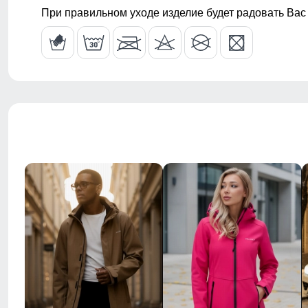
При правильном уходе изделие будет радовать Вас
Внутренние швы
усиленные, 
Пояс
со шлевками
Фиксация пояса
двойная, ус
Стиль
городской, п