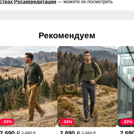
страх Росаккредитации
— можете их посмотреть
Рекомендуем
-33%
-33%
-33%
2 690
2 690
2 69
3 990
3 990
p
p
p
p