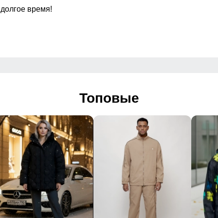
 долгое время!
аккуратно прошитые
Регулировка талии
Посадка
Низ брючин
Топовые
Дизайн и стиль
 и встроенным регулируемым ремнем
иленная
овседневный, спортивный, туристический