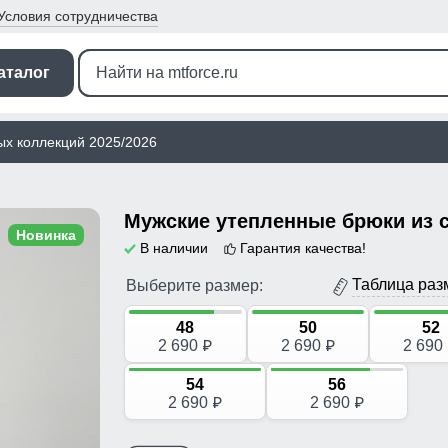
Условия
сотрудничества
аталог
ых коллекций 2025/2026
Новинка
В наличии
Гарантия качества!
Таблица раз
Выберите размер:
48
50
52
2 690
2 690
2 690
p
p
54
56
2 690
2 690
p
p