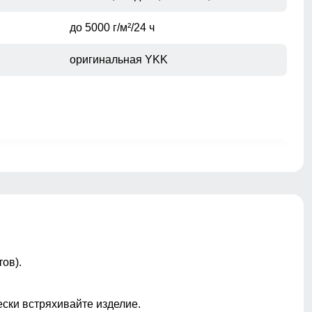
до 5000 г/м²/24 ч
оригинальная YKK
молния, кнопка, внутренняя фиксация
ветрозащитный материал,
влагозащитная пропитка, мягкий
флисовый внутренний слой,
эластичная ткань, повышенная
износостойкость, регулировка объема
ов).
талии, анатомичная посадка, свобода
движений, регулировка по низу
брючин, удобный встроенный ремень,
ески встряхивайте изделие.
задний карман на молнии