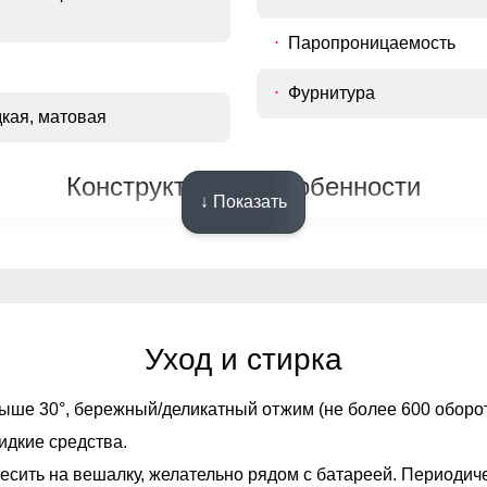
Паропроницаемость
Фурнитура
дкая, матовая
Конструктивные особенности
↓ Показать
ка зауженный
Вид застежки
зные карманы на молнии,
Особенности модели
ан на молнии
Уход и стирка
ыше 30°,
бережный/деликатный отжим (не более 600 оборот
ейбл, молнии,
 строчка, встроенный
идкие средства.
ленная фурнитура
есить на вешалку, желательно рядом с батареей. Периодич