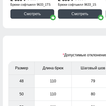
Брюки софтшелл 9633_1TS
Брюки софтшелл 9633_1S
Смотреть
Смотреть
*
Допустимые отклонения 
Размер
Длина брюк
Шаговый шов
48
110
79
50
110
80