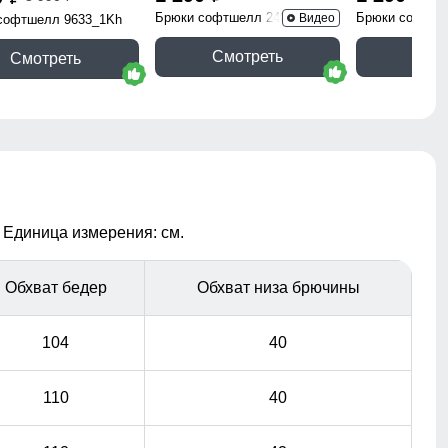
Брюки софтшелл 2403TC
Брюки софтше
Видео
софтшелл 9633_1Kh
Смотреть
Смо
Смотреть
 Единица измерения: см.
Обхват бедер
Обхват низа брючины
104
40
110
40