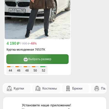
4 190
p
7 990
-48%
p
Куртка молодежная 7653TK
Выбрать размер
44
46
48
50
52
Куртки
Костюмы
Брюки
Паль
Установите наше приложение!