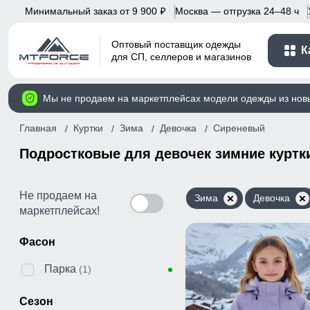
Минимальный заказ от 9 900
Москва — отгрузка 24–48 ч
p
Оптовый поставщик одежды
К
для СП, селлеров и магазинов
Мы не продаем на маркетплейсах модели одежды из нов
Главная
Куртки
Зима
Девочка
Сиреневый
Подростковые для девочек зимние куртки
Не продаем на
Зима
Девочка
маркетплейсах!
Фасон
Парка
(1)
Сезон