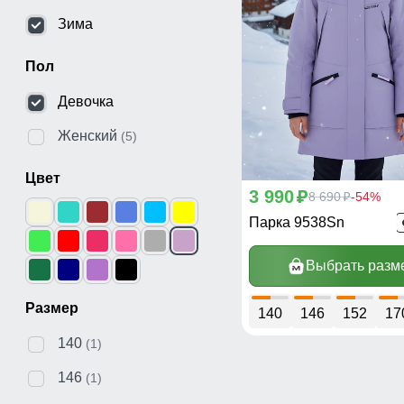
Зима
Пол
Девочка
Женский
(5)
Цвет
3 990
p
8 690
-54%
p
Парка 9538Sn
Выбрать разм
Размер
140
146
152
17
140
(1)
146
(1)