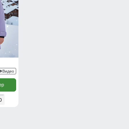
Видео
ер
0