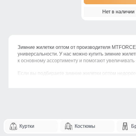
Нет в наличии
Зимние жилетки оптом от производителя MTFORCE —
универсальности. У нас можно купить зимние жилет
к основному ассортименту и помогают увеличивать
Если вы подбираете зимние жилетки оптом недорого
движения и подходит для повседневной носки. За сч
Почему зимние жилетки быст
Жилетка — это универсальный элемент одежды, кото
города, поездок, работы и активного образа жизни.
Куртки
Костюмы
Б
Такие модели часто выбирают водители, курьеры и 