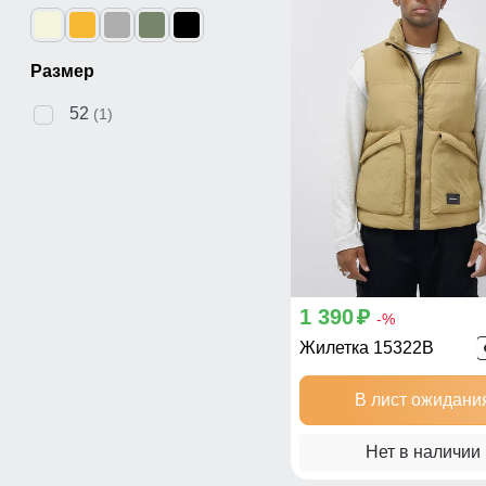
Размер
52
(1)
1 390
p
-%
Жилетка 15322B
В лист ожидани
Нет в наличии