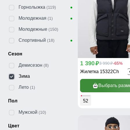
Горнолыжка
(119)
Молодежная
(1)
Молодежные
(150)
Спортивный
(18)
Сезон
1 390
p
3 990
-65%
p
Демисезон
(8)
Жилетка 15322Ch
Зима
Выбрать разм
Лето
(1)
52
Пол
Мужской
(10)
Цвет