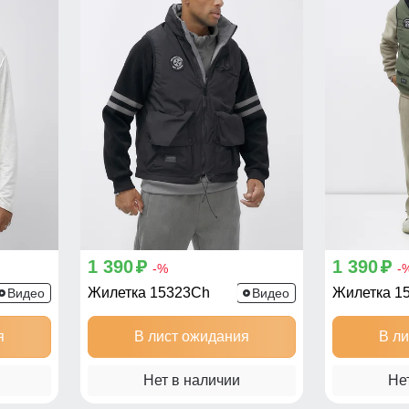
1 390
1 390
p
p
-%
-
Жилетка 15323Ch
Жилетка 1
Видео
Видео
я
В лист ожидания
В л
Нет в наличии
Не