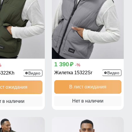
1 390
p
-%
%
Жилетка 15322Sr
5322Kh
Видео
Видео
В лист ожидания
ист ожидания
Нет в наличии
т в наличии