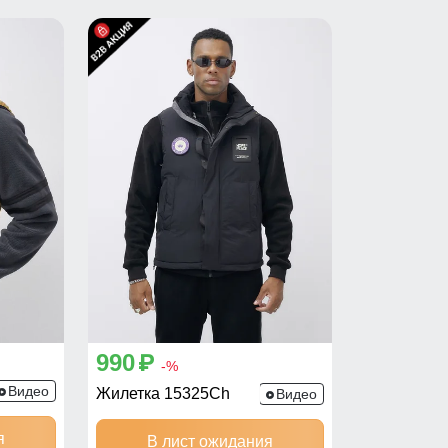
990
p
-%
Видео
Жилетка 15325Ch
Видео
я
В лист ожидания