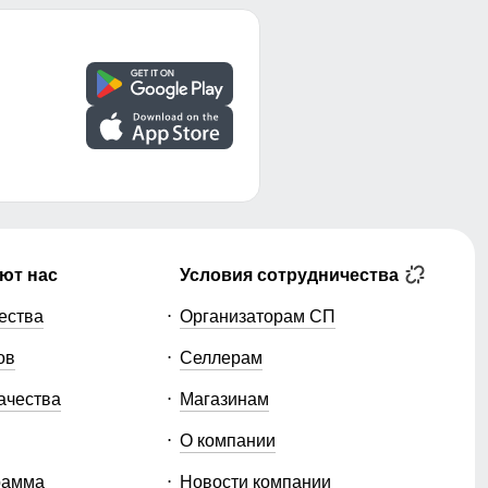
 от ветра. Важную роль играют детали: капюшон,
ют нас
Условия сотрудничества
ества
Организаторам СП
одход позволяет не просто продавать отдельные
ов
Селлерам
олько востребованные модели. Это снижает остатки
ачества
Магазинам
О компании
 по России, актуальные модели и стабильное
рамма
Новости компании