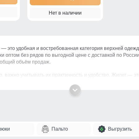
Нет в наличии
 это удобная и востребованная категория верхней одежды
ки оптом без рядов по выгодной цене с доставкой по Росси
 общий объём продаж.
, важно учитывать их практичность и удобство. Жилет — это
ёт этого категория легко заходит в продажу и быстро обор
ро продаются?
рый покупают как для самостоятельной носки, так и в допо
рюки
Пальто
Выгрузить
люди, которым важно сохранять свободу движений. Это дел