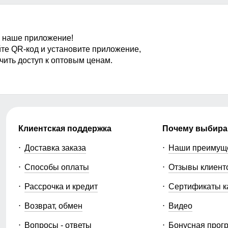
 преимуществ:
 наше приложение!
те QR-код и установите приложение,
чить доступ к оптовым ценам.
иалов с утеплителем, которые сохраняют тепло и защищают
Клиентская поддержка
Почему выбира
тойкость ткани.
Доставка заказа
Наши преимущ
ар к
курткам
и
костюмам
, увеличивая средний чек. Такой п
.
Способы оплаты
Отзывы клиент
аете возможность гибко управлять закупками и выбирать т
Рассрочка и кредит
Сертификаты к
Возврат, обмен
Видео
от производителя на выгодных условиях. Быстрая доставка
Вопросы - ответы
Бонусная прог