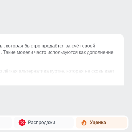
, которая быстро продаётся за счёт своей
и. Такие модели часто используются как дополнение
 лёгкая альтернатива куртке, которая не сковывает
ачивается.
лнение к курткам и костюмам. Она подходит для
Распродажи
Уценка
ает категорию массовой и стабильной по спросу.