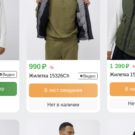
990
1 390
p
p
-
-%
Видео
Жилетка 1
Жилетка 15326Ch
Видео
ер
В л
В лист ожидания
Не
Нет в наличии