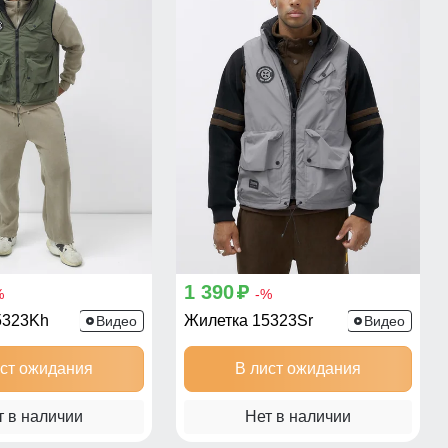
1 390
p
%
-%
5323Kh
Жилетка 15323Sr
Видео
Видео
ист ожидания
В лист ожидания
т в наличии
Нет в наличии