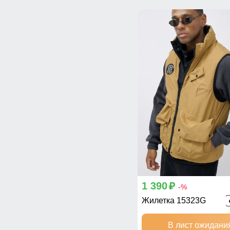
1 390
p
-%
Жилетка 15323G
В лист ожидани