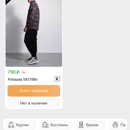
790
p
-%
Рубашка 58378Bo
В лист ожидания
Нет в наличии
Куртки
Костюмы
Брюки
Паль