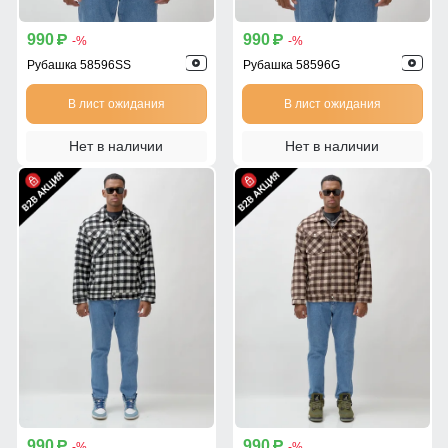
990
990
p
p
-%
-%
Рубашка 58596SS
Рубашка 58596G
В лист ожидания
В лист ожидания
Нет в наличии
Нет в наличии
990
990
p
p
-%
-%