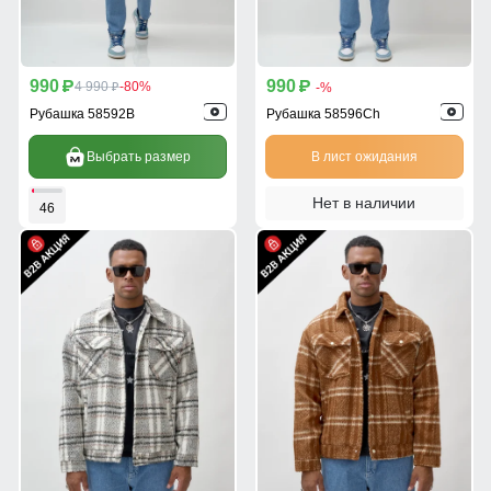
990
990
p
4 990
-80%
p
-%
p
Рубашка 58592B
Рубашка 58596Ch
Выбрать размер
В лист ожидания
Нет в наличии
46