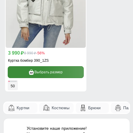
3 990
p
8 990
-56%
p
Куртка бомбер 390_1ZS
Выбрать размер
50
Куртки
Костюмы
Брюки
Паль
Установите наше приложение!