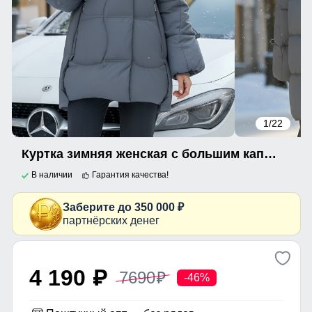
1
/22
Куртка зимняя женская с большим капюшоном модная темно-серого цвета 7739TC
В наличии
Гарантия качества!
Заберите до 350 000 ₽
партнёрских денег
4 190
7690
p
p
-46%