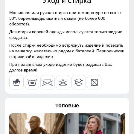
Уход и стирка
78
Болонь, Экологичные
материалы
Машинная или ручная стирка при температуре не выше
Позволяют легко регулировать длину, создавая стильный
30°,
бережный/деликатный отжим (не более 600
эффект 3/4. Это не только удобно, но и добавляет образу
48
Материал подкладки
Полиэстер
оборотов).
лёгкости и динамики, подчёркивая индивидуальность.
Для стирки верхней одежды используются только жидкие
Материал подкладки
Полиэстер
87
средства.
капюшона
Материал подкладки!
После стирки необходимо встряхнуть изделие и повесить
Плотный полиэстер — тёплый, износостойкий и приятный
74
на вешалку, желательно рядом с батареей. Периодически
Материал подкладки
Полиэстер
к телу. Внутренний карман удобно подходит для
встряхивайте изделие.
кармана
телефона, документов и разных мелочей!
45
При правильном уходе изделие будет радовать Вас
Материал наполнителя
Синтепон
долгое время!
42
Фактура материала
Шероховатая, стеганная
120
Утеплитель гр
от 380 до 480
Топовые
Плотность утеплителя (г/
200
124
кв.м)
80
Конструктивные особенности