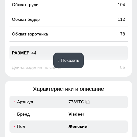
104
112
78
44
↓ Показать
85
70
Характеристики и описание
Удобно расстёгивается снизу, не стесняет движения,
45
особенно комфортна при вождении и в поездках на
Артикул
7739TC
транспорте.
38
Бренд
Visdeer
Фиксаторы на рукавах!
110
Пол
Женский
Позволяют легко регулировать длину, создавая стильный
эффект 3/4. Это не только удобно, но и добавляет образу