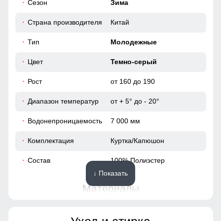
Сезон
Зима
лёгкости и динамики, подчёркивая индивидуальность.
116
Страна производителя
Китай
78
Тип
Молодежные
46
Цвет
Темно-серый
Рост
от 160 до 190
87
Диапазон температур
от + 5° до - 20°
72
Водонепроницаемость
7 000 мм
45
Комплектация
Куртка/Капюшон
40
Состав
100% Полиэстер
↓ Показать
116
Материалы
120
Материал
Мембранные материалы,
Полиэстер, Плащевка,