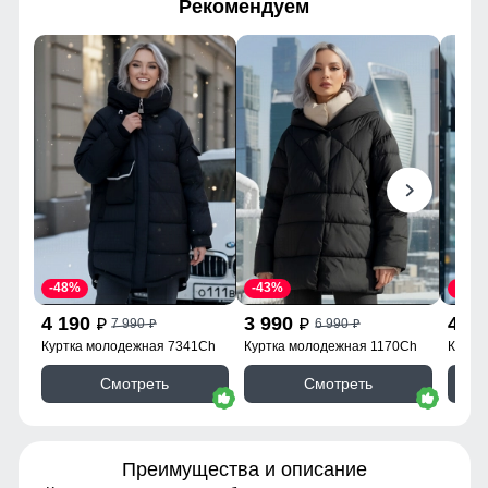
Рекомендуем
-48%
-43%
-46%
4 190
3 990
4 1
7 990
6 990
p
p
p
p
Куртка молодежная 7341Ch
Куртка молодежная 1170Ch
Куртк
Смотреть
Смотреть
Преимущества и описание