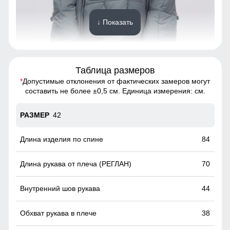
↓ Показать
Таблица размеров
Надёжно защищает от холода, ветра и осадков. Идеален
для зимней погоды, не требует головного убора.
*
Допустимые отклонения от фактических замеров могут
составить не более ±0,5 см. Единица измерения: см.
Двойная молния!
42
Удобно расстёгивается снизу, не стесняет движения,
особенно комфортна при вождении и в поездках на
транспорте.
84
70
44
38