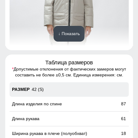
↓ Показать
Таблица размеров
*
Допустимые отклонения от фактических замеров могут
Куртка с водонепроницаемостью 10000мм обеспечит
составить не более ±0,5 см. Единица измерения: см.
непревзойденную защиту от дождя. Мембранные
материалы гарантируют сухость и комфорт, позволяя
42 (S)
оставаться активным в любую погоду, не беспокоясь о
влаге.
87
Манжеты
61
Эластичные манжеты препятствуют попаданию ветра и
холода.
18