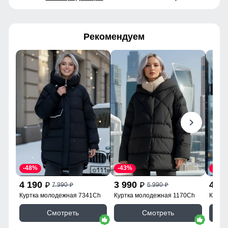
Рекомендуем
-48%
-43%
-46%
4 190
3 990
4 1
7 990
6 990
p
p
p
p
Куртка молодежная 7341Ch
Куртка молодежная 1170Ch
Куртк
Смотреть
Смотреть