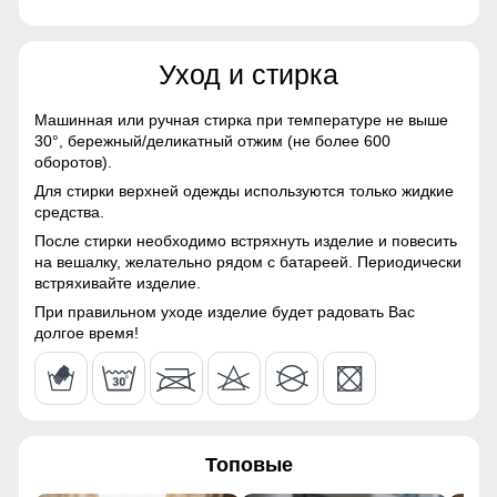
Материалы
40
Уход и стирка
Материал
Мембранные материалы,
52
Натуральные материалы,
Полиэстер, Плащевка,
Машинная или ручная стирка при температуре не выше
Тефлон, Болонь,
30°,
бережный/деликатный отжим (не более 600
48 (XL)
Экологичные материалы
оборотов).
Для стирки верхней одежды используются только жидкие
Материал подкладки
100% полиэстер
Сочетание деталей и уникального дизайна делает эту
90
средства.
куртку не только практичным и стильным решением для
После стирки необходимо встряхнуть изделие и повесить
Материал подкладки
100% полиэстер
повседневной носки.
63
на вешалку, желательно рядом с батареей. Периодически
капюшона
встряхивайте изделие.
Меховая опушка
Материал наполнителя
Тинсулейт
20
При правильном уходе изделие будет радовать Вас
Натуральный мех енота: Роскошная отделка из
долгое время!
Фактура материала
плотная
натурального меха придает куртке изысканный вид и
52
добавляет тепла в самые морозные дни. Съемная
опушка придает изящества образу и смотрится
Утеплитель гр
от 320 до 480
благородно.
56
Плотность утеплителя (г/
260
кв.м)
Топовые
40