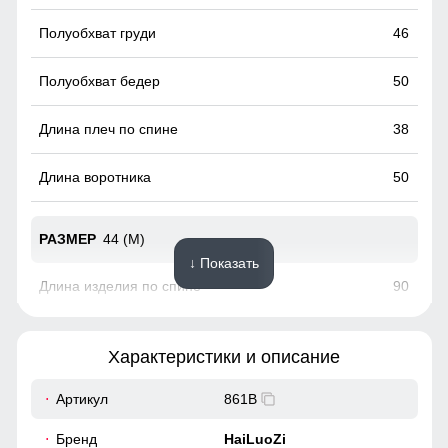
46
50
38
50
44 (M)
↓ Показать
90
63
Характеристики и описание
19
Артикул
861B
48
Бренд
HaiLuoZi