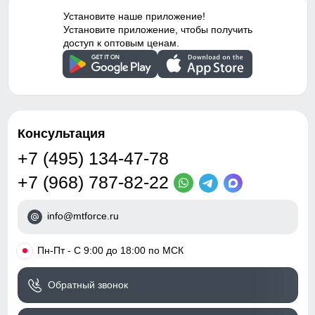
благородно.
Установите наше приложение!
52 (3XL)
Внутренние швы
Проклеены/Прошиты
Установите приложение, чтобы получить
Боковые прорези
доступ к оптовым ценам.
прорези на молнии дополнительно усиливают удобство и
Вид застежки
Двойная молния
90
свободу движений.
Особенности модели
водоотталкивающий
64
материал, ветрозащита,
гипоаллергенный
материал, с разрезом,
20
Консультация
дышащий материал,
съемная опушка
+7 (495) 134-47-78
56
+7 (968) 787-82-22
Дизайн и стиль
60
info@mtforce.ru
Вид одежды
Свободная, утепленная
42
модель
•
Пн-Пт - С 9:00 до 18:00 по МСК
53
Стиль
Элегантный, Вечерний,
Повседневный, Офисный
Обратный звонок
Рисунок
Однотонный/Логотип