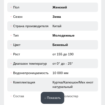
Эластичные манжеты препятствуют попаданию ветра и
52
Пол
Женский
холода.
Сезон
Зима
39
Стиль и функционал
Сочетание деталей и уникального дизайна делает эту
Страна производителя
Китай
51
куртку не только практичным и стильным решением для
повседневной носки.
Тип
Молодежные
46 (L)
Цвет
Бежевый
Рост
от 155 до 190
90
Диапазон температур
от 0° до - 25°
63
Водонепроницаемость
10 000 мм
20
Комплектация
Куртка/Капюшон/Мех енот
натуральный
50
Состав
100% Полиэстер
↓ Показать
54