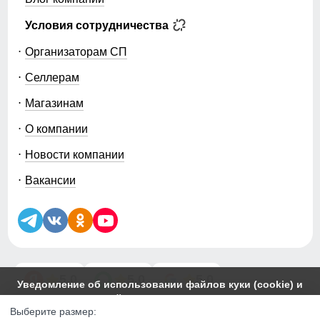
Условия сотрудничества
Организаторам СП
Селлерам
Магазинам
О компании
Новости компании
Вакансии
5.0
5.0
5.0
Уведомление об использовании файлов куки (cookie) и
похожих технологий
Этот сайт использует файлы cookie. Вы можете
Выберите размер:
© 2014-2026 ООО «МТФОРС ПЛЮС»