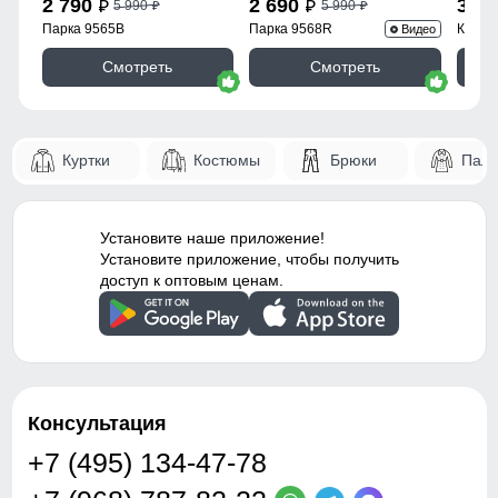
2 790
2 690
3 9
5 990
5 990
p
p
p
p
Парка 9565B
Парка 9568R
Куртк
Видео
Смотреть
Смотреть
Куртки
Костюмы
Брюки
Паль
Установите наше приложение!
Установите приложение, чтобы получить
доступ к оптовым ценам.
Консультация
+7 (495) 134-47-78