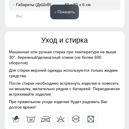
Габариты (ДхШхВ)
40 x 50 x 6 см
↓ Показать
Вес
0.51 кг
Описание
Уход и стирка
ВНИМАНИЕ!!! Товар который куплен с уценкой не
подлежит возврату и обмену.
Машинная или ручная стирка при температуре не выше
Образец!
30°,
бережный/деликатный отжим (не более 600
оборотов).
Для стирки верхней одежды используются только жидкие
средства.
После стирки необходимо встряхнуть изделие и повесить
на вешалку, желательно рядом с батареей. Периодически
встряхивайте изделие.
При правильном уходе изделие будет радовать Вас
долгое время!