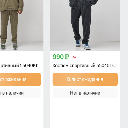
990
p
-%
ортивный 55040Kh
Костюм спортивный 55040TC
ист ожидания
В лист ожидания
т в наличии
Нет в наличии