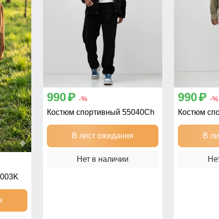
990
990
p
p
-%
-%
Костюм спортивный 55040Ch
Костюм сп
В лист ожидания
В л
Нет в наличии
Не
5003K
я