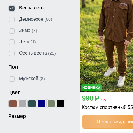
Весна лето
Демисезон
(50)
Зима
(8)
Лето
(1)
Осень весна
(21)
Пол
Мужской
(8)
Цвет
990
p
-%
Костюм спортивный 5
Размер
В лист ожидани