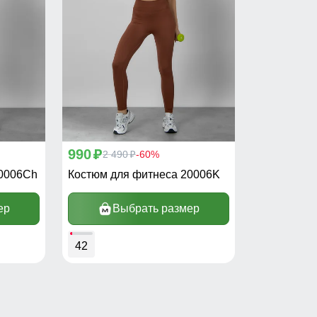
990
p
2 490
-60%
p
20006Ch
Костюм для фитнеса 20006K
ер
Выбрать размер
42