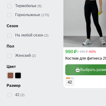
Термобелье
(8)
Горнолыжные
(170)
Сезон
На любой сезон
(2)
Пол
990
p
2 490
-60%
p
Женский
(2)
Костюм для фитнеса 
Цвет
Выбрать разм
42
Размер
42
(2)