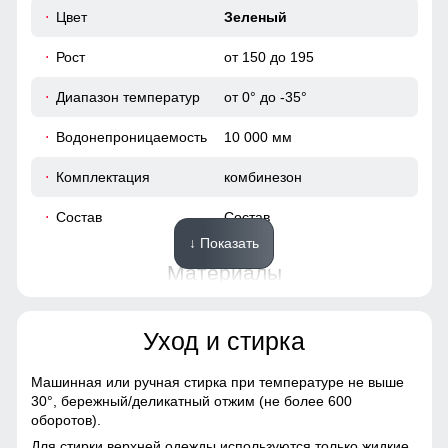
Цвет
Зеленый
Рост
от 150 до 195
Диапазон температур
от 0° до -35°
Водонепроницаемость
10 000 мм
Комплектация
комбинезон
Состав
Состав
↓ Показать
Материалы
Материал
Gor-tex, Мембранные
Уход и стирка
материалы, Натуральные
материалы, Полиэстер,
Плащевка, Тефлон,
Машинная или ручная стирка при температуре не выше
Экологичные материалы
30°,
бережный/деликатный отжим (не более 600
оборотов).
Особенность ткани
плотная
Для стирки верхней одежды используются только жидкие