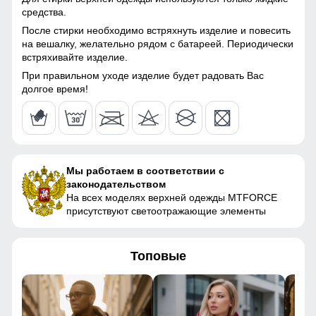
средства.
Утеплитель, гр
от 590 до 780 гр
После стирки необходимо встряхнуть изделие и повесить
на вешалку, желательно рядом с батареей. Периодически
Конструктивные особенности
встряхивайте изделие.
При правильном уходе изделие будет радовать Вас
долгое время!
Длина подола
Длинная
Тип кармана
прорезной, накладной
Внутренние карманы
есть
Мы работаем в соответствии с
Форма воротника
Высокий ворот/Стойка
законодательством
На всех моделях верхней одежды MTFORCE
Опции капюшона
съемный
присутствуют светоотражающие элементы
Конструктивность
Пояс регулируется на
элемента
липучках
Топовые
Особенности модели
Влагонепроницаемая
Дизайн и стиль