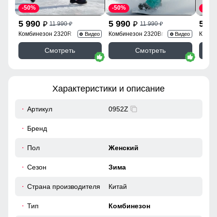
-50%
-50%
-50%
5 990
5 990
5 9
11 990
11 990
p
p
p
p
Комбинезон 2320R
Комбинезон 2320Br
Комби
Видео
Видео
Смотреть
Смотреть
Характеристики и описание
Артикул
0952Z
Бренд
Пол
Женский
Сезон
Зима
Страна производителя
Китай
Тип
Комбинезон