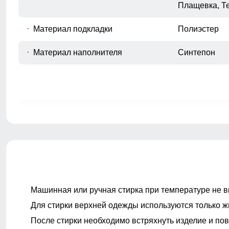
Плащевка, Т
Материал подкладки
Полиэстер
Материал наполнителя
Синтепон
Покрой
свободный
Длина подола
Средняя дли
Внутренние карманы
Есть
Тип кармана
Прорезной/М
Машинная или ручная стирка при температуре не в
Для стирки верхней одежды используются только ж
Фиксаторы
По бедрам
После стирки необходимо встряхнуть изделие и пов