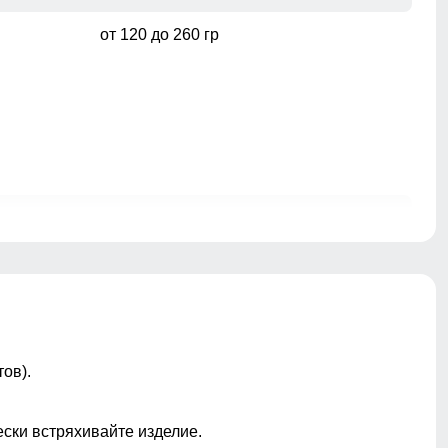
от 120 до 260 гр
ы
Карманы, Кнопки, Молния, Разрезы
нта
Снегозащитные гетры/гамаши
Проклеены/Прошиты
Молния/Кнопки/Клапан/Крючки
ов).
family look, ветрозащита,
водоотталкивающий материал,
ески встряхивайте изделие.
гипоаллергенный материал, дышащий