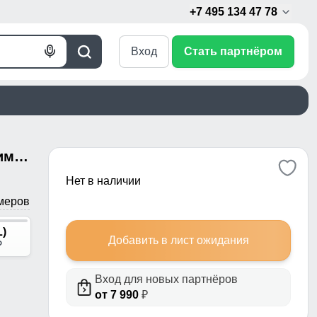
+7 495 134 47 78
Вход
Стать партнёром
Голосовой
Поиск
поиск
Горнолыжные мужские брюки зимние черного цвета 9800Ch
Нет в наличии
меров
L)
Добавить в лист ожидания
p
Вход для новых партнёров
от 7 990
₽