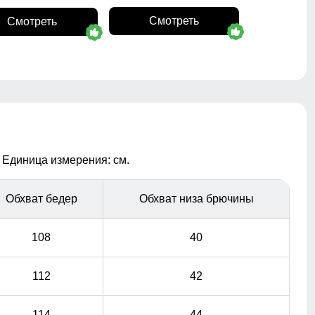
Смотреть
Смотреть
 Единица измерения: см.
Обхват бедер
Обхват низа брючины
108
40
112
42
114
44