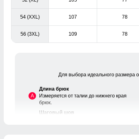
54 (XXL)
107
78
56 (3XL)
109
78
Для выбора идеального размера 
Длина брюк
A
Измеряется от талии до нижнего края
брюк.
Шаговый шов
B
От верхней внутренней части бедра
до нижнего края брюк.
Высота посадки