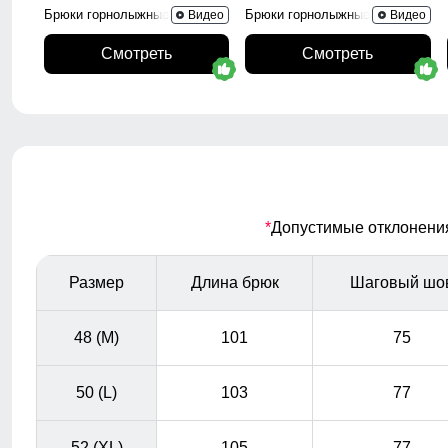
Брюки горнолыжные 2405K
Брюки горнолыжные 2405S
Видео
Видео
Смотреть
Смотреть
*
Допустимые отклонения 
Размер
Длина брюк
Шаговый шо
48 (M)
101
75
50 (L)
103
77
52 (XL)
105
77