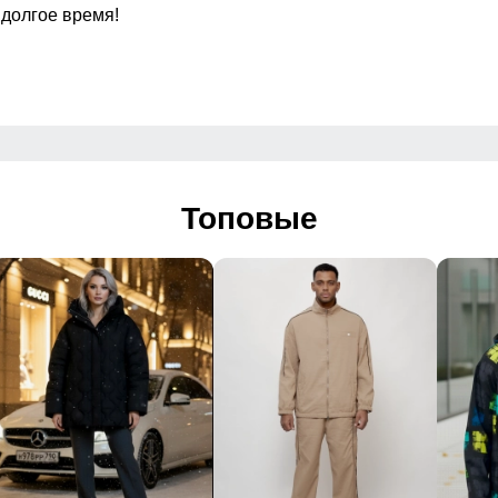
 долгое время!
Дизайн и стиль
 повседневный, вечерний
Топовые
2025
а
Упаковка и размеры
Габариты (ДхШхВ)
Вес