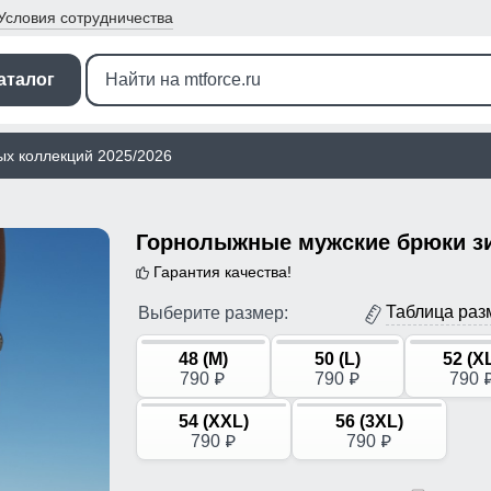
Условия
сотрудничества
аталог
ых коллекций 2025/2026
Гарантия качества!
Таблица раз
Выберите размер:
48 (M)
50 (L)
52 (X
790
790
790
p
p
54 (XXL)
56 (3XL)
790
790
p
p