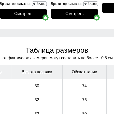
Брюки горнолыжные 2405TS
Брюки горнолыжные 2405TC
Видео
Видео
Смотреть
Смотреть
Таблица размеров
от фактических замеров могут составить не более ±0,5 см.
в
Высота посадки
Обхват талии
30
74
32
76
33
80