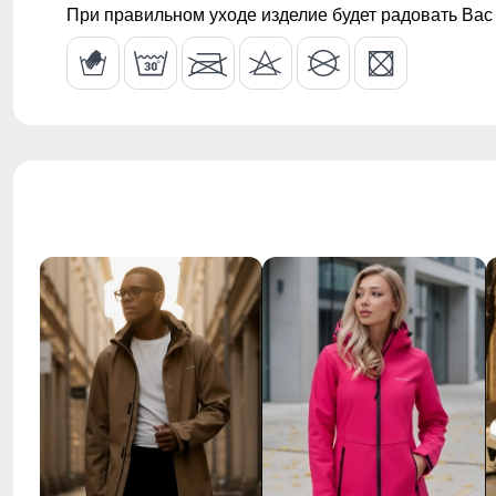
При правильном уходе изделие будет радовать Вас
Стиль
Спортивный,
Рисунок
Однотонный
Коллекция
Осень-зима 
Тренд
уличная мод
Тип упаковки
Пакет
Цвет
черный