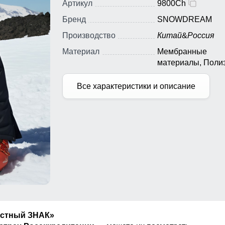
Артикул
9800Ch
Бренд
SNOWDREAM
Производство
Китай
&
Россия
Материал
Мембранные
материалы, Полиэ
Плащевка, Тефло
Все характеристики и описание
естный ЗНАК»