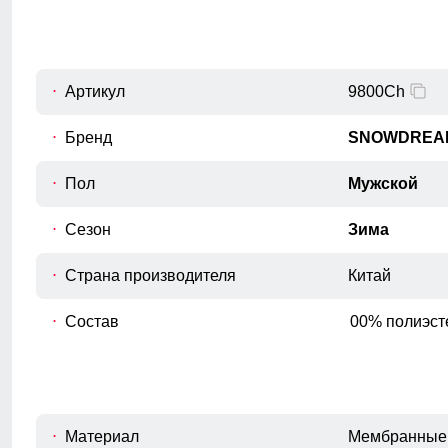
Измеряется по переднему шву, от
C
верхнего среза брюк до шагового
шва.
Обхват талии
Артикул
9800Ch
D
Измеряется вокруг самой узкой части
талии.
Бренд
SNOWDREA
Обхват бедрa
Пол
Мужской
E
Измеряется вокруг самой широкой
части бедер и ягодиц.
Сезон
Зима
Обхват низа брючины
F
Измеряется обхват штанины по
Страна производителя
Китай
нижнему краю.
Состав
00% полиэст
Материал
Мембранные 