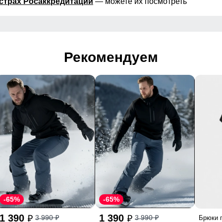
страх Росаккредитации
— можете их посмотреть
Рекомендуем
-65%
-65%
1 390
1 390
3 990
3 990
Брюки 
p
p
p
p