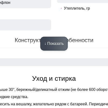
ефлон
Утеплитель, гр
Конструктивные особенности
↓ Показать
Декоративные элемент
на
Конструктивность элеме
Внутренние швы
Уход и стирка
олния (прорезиненная)
Вид застежки
ыше 30°,
бережный/деликатный отжим (не более 600 оборот
идкие средства.
Особенности модели
есить на вешалку, желательно рядом с батареей. Периодич