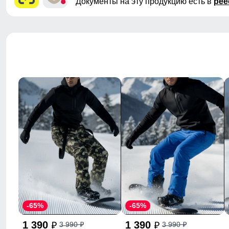
Документы на эту продукцию есть в
рее
-65%
-65%
1 390
1 390
3 990
3 990
p
p
p
p