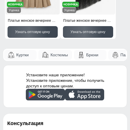
Уценка
Уценка
Платье женское вечернее УЦЕНКА бежевого цвета 0959B
Платье женское вечернее УЦЕНКА черного цвета 0958Ch
Узнать оптовую цену
Узнать оптовую цену
Куртки
Костюмы
Брюки
Паль
Установите наше приложение!
Установите приложение, чтобы получить
доступ к оптовым ценам.
Консультация