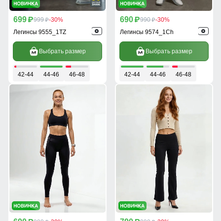
699
690
p
999
-30%
p
990
-30%
p
p
Легинсы 9555_1TZ
Легинсы 9574_1Ch
Выбрать размер
Выбрать размер
42-44
44-46
46-48
42-44
44-46
46-48