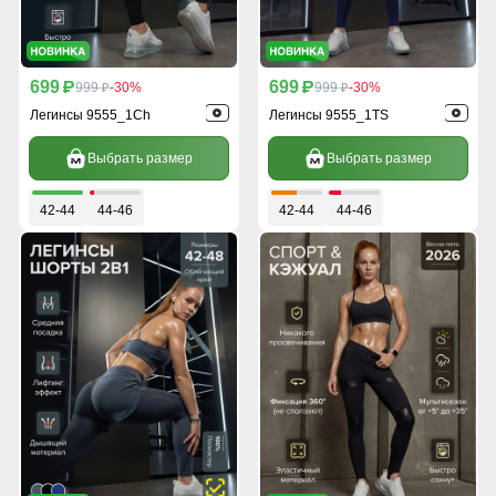
699
699
p
999
-30%
p
999
-30%
p
p
Легинсы 9555_1Ch
Легинсы 9555_1TS
Выбрать размер
Выбрать размер
42-44
44-46
42-44
44-46