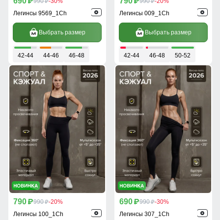
690
790
p
990
-30%
p
990
-20%
p
p
Легинсы 9569_1Ch
Легинсы 009_1Ch
Выбрать размер
Выбрать размер
42-44
44-46
46-48
42-44
46-48
50-52
790
690
p
990
-20%
p
990
-30%
p
p
Легинсы 100_1Ch
Легинсы 307_1Ch