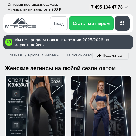
Оптовый поставщик одежды.
+7 495 134 47 78
Минимальный заказ от 9 900
p
Вход
Стать партнёром
Мы не продаем новые коллекции 2025/2026 на
маркетплейсах.
Главная
Брюки
Легинсы
На любой сезон
Женский
Поделиться
Женские легинсы на любой сезон оптом