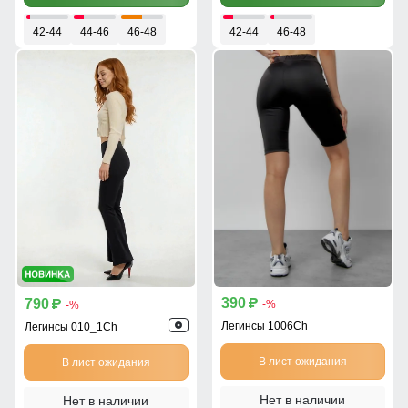
42-44
44-46
46-48
42-44
46-48
390
790
p
p
-%
-%
Легинсы 1006Ch
Легинсы 010_1Ch
В лист ожидания
В лист ожидания
Нет в наличии
Нет в наличии