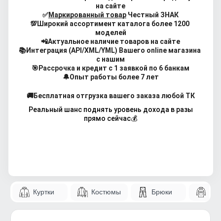
на сайте
✅
Маркированный товар
 Честный ЗНАК
💯Широкий ассортимент каталога более 1200 
моделей
📲Актуальное наличие товаров на сайте
📚Интеграция (API/XML/YML) Вашего online магазина 
с нашим
🎯Рассрочка и кредит с 1 заявкой по 6 банкам
🔔Опыт работы более 7 лет
🚚Бесплатная отгрузка вашего заказа 
любой ТК
 Реальный шанс поднять уровень дохода в разы 
прямо сейчас💰
Куртки
Костюмы
Брюки
Па